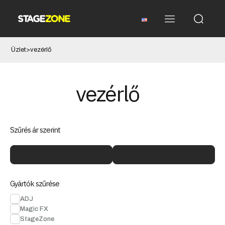
Üzlet
>
vezérlő
vezérlő
Szűrés ár szerint
Gyártók szűrése
ADJ
Magic FX
StageZone