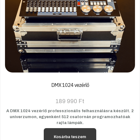
DMX 1024 vezérlő
189 990
Ft
A DMX 1024 vezérlő professzionális felhasználásra készült. 2
univerzumon, egyenként 512 csatornán programozhatóak
rajta lámpák.
Kosárba teszem