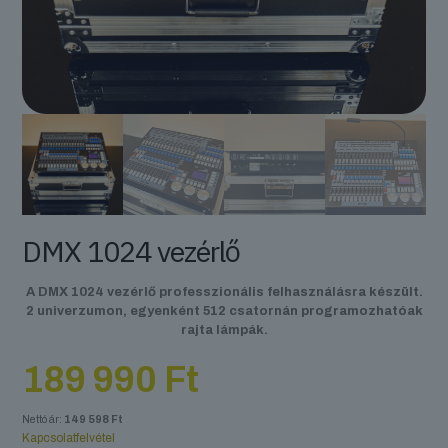
DMX 1024 vezérlő
A DMX 1024 vezérlő professzionális felhasználásra készült.
2 univerzumon, egyenként 512 csatornán programozhatóak
rajta lámpák.
189 990
Ft
Nettó ár:
149 598
Ft
Kapcsolatfelvétel