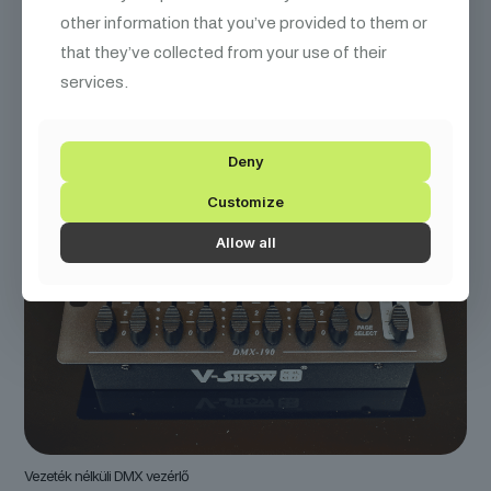
other information that you’ve provided to them or
that they’ve collected from your use of their
services.
Deny
Customize
Allow all
Vezeték nélküli DMX vezérlő