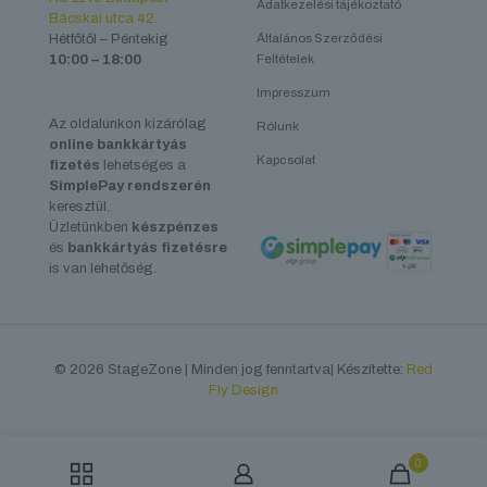
Adatkezelési tájékoztató
Bácskai utca 42.
Hétfőtől – Péntekig
Általános Szerződési
10:00 – 18:00
Feltételek
Impresszum
Az oldalunkon kizárólag
Rólunk
online bankkártyás
Kapcsolat
fizetés
lehetséges a
SimplePay rendszerén
keresztül.
Üzletünkben
készpénzes
és
bankkártyás fizetésre
is van lehetőség.
© 2026 StageZone | Minden jog fenntartva| Készítette:
Red
Fly Design
0