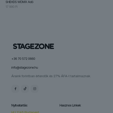
SHEHDS WDMX Adó
17 990
Ft
+36 70 572 0660
info@stagezone.hu
Áraink forintban értendők és 27% ÁFA-t tartalmaznak.
Nyitvatartás:
Hasznos Linkek
HU 1145 Budapest