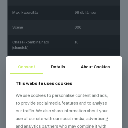
Max. kapacitás
96 db lámpa
Scene
600
Chase (kombinálható
10
jelenetek)
Kijelző
LED
Consent
Details
About Cookies
Eszközeink és csomaguk tartalma raktárunkba
érkezésükkor szigorú ellenőrzésen esnek át.
This website uses cookies
We use cookies to personalise content and ads,
to provide social media features and to analyse
our traffic. We also share information about your
Kapcsolódó
termékek
use of our site with our social media, advertising
and analytics partners who may combine it with