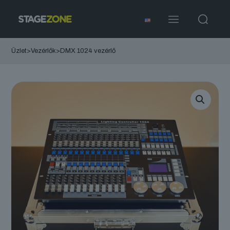
Üzlet
>
Vezérlők
>
DMX 1024 vezérlő