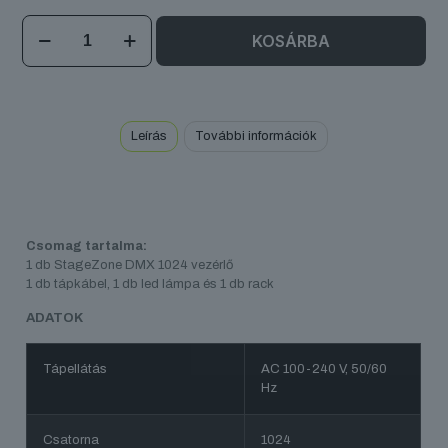
DMX
KOSÁRBA
1024
vezérlő
mennyiség
Leírás
További információk
Csomag tartalma:
1 db StageZone DMX 1024 vezérlő
1 db tápkábel, 1 db led lámpa és 1 db rack
ADATOK
Tápellátás
AC 100-240 V, 50/60
Hz
Csatorna
1024