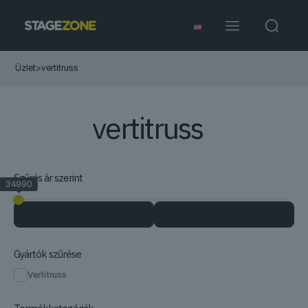
Üzlet
>
vertitruss
vertitruss
Szűrés ár szerint
34990
34990
Gyártók szűrése
Vertitruss