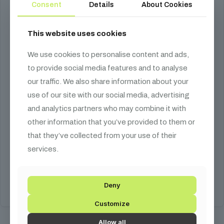
Consent
Details
About Cookies
This website uses cookies
We use cookies to personalise content and ads,
to provide social media features and to analyse
our traffic. We also share information about your
use of our site with our social media, advertising
and analytics partners who may combine it with
Vertitruss Pinclaw
other information that you’ve provided to them or
that they’ve collected from your use of their
34 990
Ft
services.
traverz kalapács
Kosárba teszem
Deny
Customize
Allow all