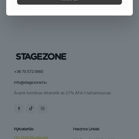
+36 70 572 0660
info@stagezone.hu
Áraink forintban értendők és 27% ÁFA-t tartalmaznak.
Nyitvatartás:
Hasznos Linkek
HU 1145 Budapest