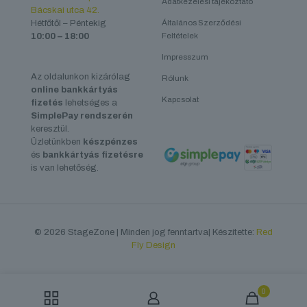
Adatkezelési tájékoztató
Bácskai utca 42.
Hétfőtől – Péntekig
Általános Szerződési
10:00 – 18:00
Feltételek
Impresszum
Az oldalunkon kizárólag
Rólunk
online bankkártyás
Kapcsolat
fizetés
lehetséges a
SimplePay rendszerén
keresztül.
Üzletünkben
készpénzes
és
bankkártyás fizetésre
is van lehetőség.
© 2026 StageZone | Minden jog fenntartva| Készítette:
Red
Fly Design
0