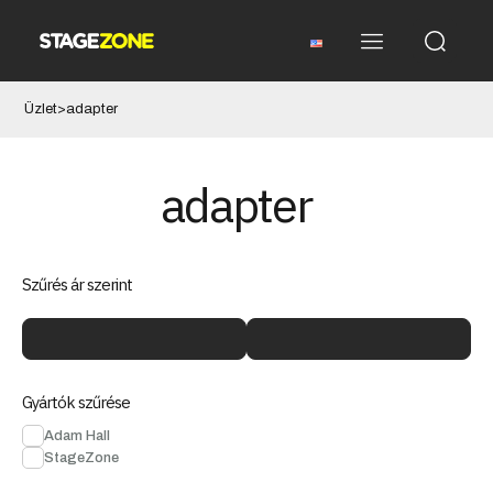
Üzlet
>
adapter
adapter
Szűrés ár szerint
Gyártók szűrése
Adam Hall
StageZone