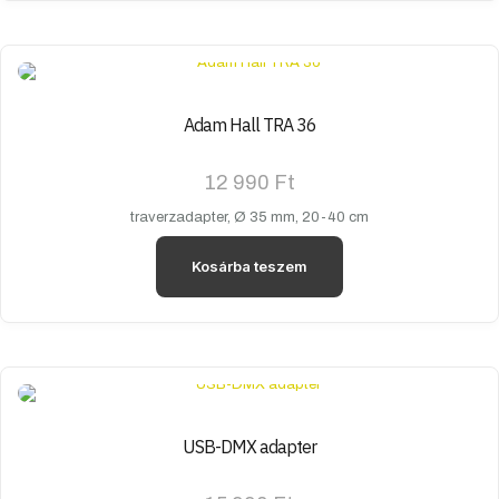
a
terméknek
több
variációja
van.
A
Adam Hall TRA 36
változatok
a
12 990
Ft
termékoldalon
választhatók
traverzadapter, Ø 35 mm, 20-40 cm
ki
Kosárba teszem
USB-DMX adapter