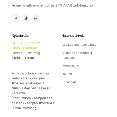
Áraink forintban értendők és 27% ÁFA-t tartalmaznak.
Nyitvatartás:
Hasznos Linkek
HU 1145 Budapest
Adatkezelési tájékoztató
Bácskai utca 42.
Hétfőtől – Péntekig
Általános Szerződési
10:00 – 18:00
Feltételek
Impresszum
Az oldalunkon kizárólag
Rólunk
online bankkártyás
Kapcsolat
fizetés
lehetséges a
SimplePay rendszerén
keresztül.
Üzletünkben
készpénzes
és
bankkártyás fizetésre
is van lehetőség.