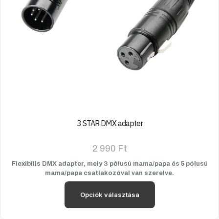
3 STAR DMX adapter
2 990
Ft
Flexibilis DMX adapter, mely 3 pólusú mama/papa és 5 pólusú
mama/papa csatlakozóval van szerelve.
Opciók választása
Ennek