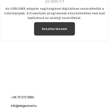
15 990
Ft
Az USB-DMX adapter segítségével digitálisan vezérelhetők a
robotlámpák. A Freestyler programnak köszönhetően nem kell
bajlódnod az analóg vezérlőkkel.
Kosárba teszem
+36 70 572 0660
info@stagezone.hu