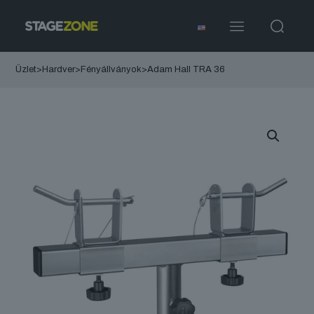
Üzlet
>
Hardver
>
Fényállványok
>
Adam Hall TRA 36