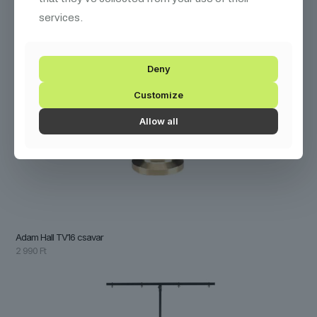
services.
Deny
Customize
Allow all
Adam Hall TV16 csavar
2 990
Ft