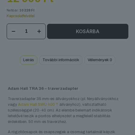
Nettó ár:
10 228
Ft
Kapcsolatfelvétel
Adam
KOSÁRBA
Hall
TRA
36
mennyiség
Leírás
További információk
Vélemények
0
Adam Hall TRA 36 – traverzadapter
Traverzadapter 35 mm-es állványokhoz (pl. fényállványokhoz
vagy
Adam Hall SWU 400 T
állványhoz), változtatható
szélességgel (20-40 cm). Az elembe belemart indikátorok
lehetővé teszik a pontos elhelyezést a megfelelő stabilitás
érdekében. 50 mm-es traverzhez.
A rögzítőcsapok és csapszegek a csomag tartalmát képzik.