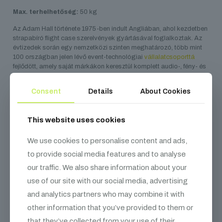
Max. terhelhetőség:
50 kg
Az Adam Hall története 1975-ben indult Angliában, ahol kezdetben
strapabíró flight case szerelvények gyártásával foglalkoztak. Az
évtizedek során egy nemzetközi szinten meghatározó, több mint
100 országban jelen lévő event-technológiai
vállalatcsoporttá
fejlődött, amely saját márkákon keresztül komplett audio-, fény- és
színpadtechnikai megoldásokat kínál. Ma az iparág egyik vezető
gyártója, innovatív termékportfólióval és globális disztribúciós
Consent
Details
About Cookies
hálózattal.
This website uses cookies
We use cookies to personalise content and ads,
Kapcsolódó
termékek
to provide social media features and to analyse
our traffic. We also share information about your
use of our site with our social media, advertising
and analytics partners who may combine it with
other information that you’ve provided to them or
that they’ve collected from your use of their