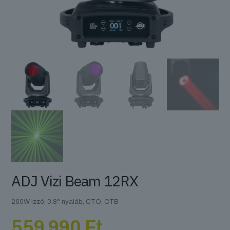
ADJ Vizi Beam 12RX
260W izzó, 0.8° nyaláb, CTO, CTB
559 990
Ft