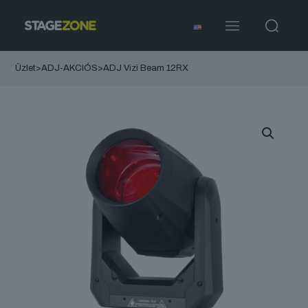
Üzlet
>
ADJ-AKCIÓS
>
ADJ Vizi Beam 12RX