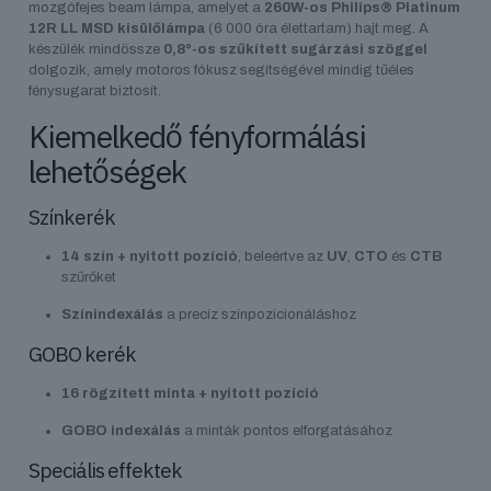
mozgófejes beam lámpa, amelyet a
260W-os Philips® Platinum
12R LL MSD kisülőlámpa
(6 000 óra élettartam) hajt meg. A
készülék mindössze
0,8°-os szűkített sugárzási szöggel
dolgozik, amely motoros fókusz segítségével mindig tűéles
fénysugarat biztosít.
Kiemelkedő fényformálási
lehetőségek
Színkerék
14 szín + nyitott pozíció
, beleértve az
UV
,
CTO
és
CTB
szűrőket
Színindexálás
a precíz színpozicionáláshoz
GOBO kerék
16 rögzített minta + nyitott pozíció
GOBO indexálás
a minták pontos elforgatásához
Speciális effektek