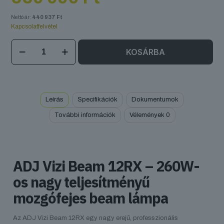
Nettó ár:
440 937
Ft
Kapcsolatfelvétel
ADJ
KOSÁRBA
Vizi
Beam
12RX
mennyiség
Leírás
Specifikációk
Dokumentumok
További információk
Vélemények
0
ADJ Vizi Beam 12RX – 260W-
os nagy teljesítményű
mozgófejes beam lámpa
Az ADJ Vizi Beam 12RX egy nagy erejű, professzionális