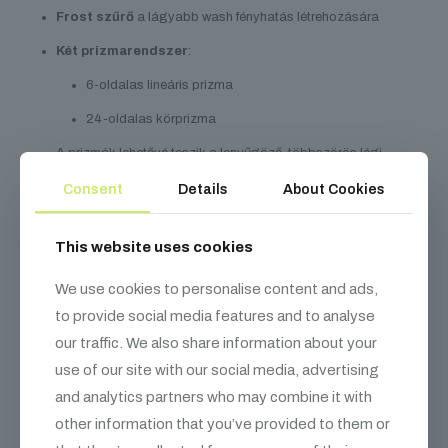
Frost szűrő
a lágyabb wash fényhatás létrehozására
Két prizmarendszer
:
6-oldalas lineáris prizma
24-oldalas körprizma
A prizmák lehetővé teszik a lenyűgöző, többszörös légi
effektek létrehozását.
Consent
Details
About Cookies
Rugalmas vezérlés és
megbízható csatlakozás
This website uses cookies
2 DMX mód
: 14 vagy 16 csatornás üzemmód
We use cookies to personalise content and ads,
to provide social media features and to analyse
RDM kompatibilitás
a távoli eszközkezeléshez
our traffic. We also share information about your
3-pin és 5-pin DMX In/Out
csatlakozók a széles körű
use of our site with our social media, advertising
kompatibilitásért
and analytics partners who may combine it with
IP65 Powercon In/Out
csatlakozók a biztonságos és
other information that you’ve provided to them or
egyszerű láncoláshoz