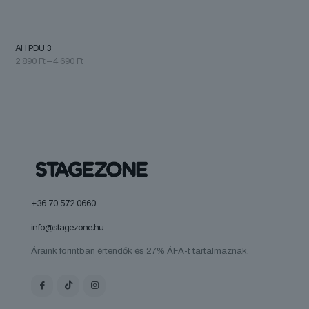
AH PDU 3
Ártartomány:
2 890
Ft
–
4 690
Ft
2
890 Ft
-
4
690 Ft
+36 70 572 0660
info@stagezone.hu
Áraink forintban értendők és 27% ÁFA-t tartalmaznak.