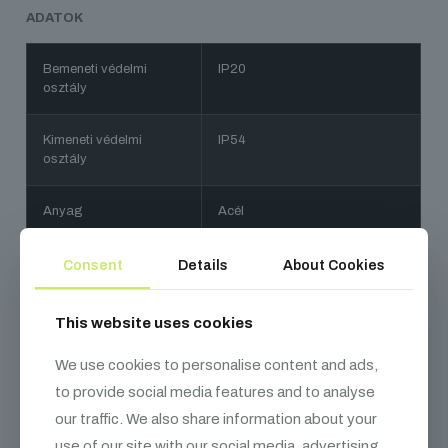
ADATOK
Bemeneti védelmi
IP20
osztály
Kimeneti védelmi
IP54
osztály
Anyag
Acél
Feszültség
100 V AC - 230 V AC / 50 - 60
Consent
Details
About Cookies
Hz
This website uses cookies
Áramerősség
16 A
We use cookies to personalise content and ads,
to provide social media features and to analyse
our traffic. We also share information about your
use of our site with our social media, advertising