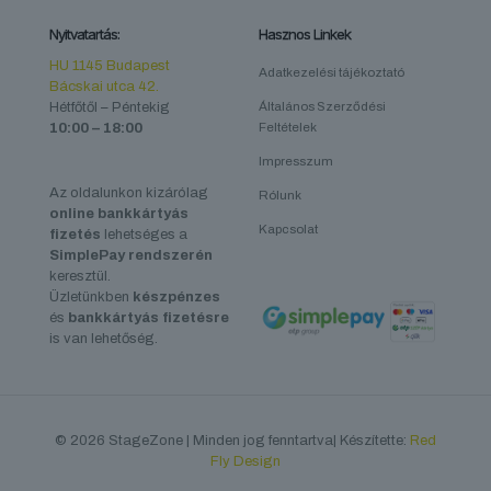
Nyitvatartás:
Hasznos Linkek
HU 1145 Budapest
Adatkezelési tájékoztató
Bácskai utca 42.
Hétfőtől – Péntekig
Általános Szerződési
10:00 – 18:00
Feltételek
Impresszum
Az oldalunkon kizárólag
Rólunk
online bankkártyás
Kapcsolat
fizetés
lehetséges a
SimplePay rendszerén
keresztül.
Üzletünkben
készpénzes
és
bankkártyás fizetésre
is van lehetőség.
© 2026 StageZone | Minden jog fenntartva| Készítette:
Red
Fly Design