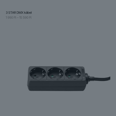
3 STAR DMX kábel
Ártartomány:
1 990
Ft
–
15 590
Ft
1
990 Ft
-
15
590 Ft