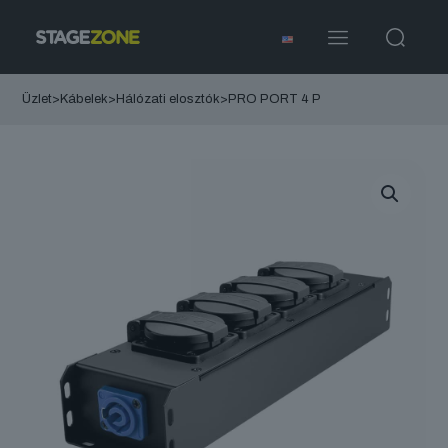
Üzlet
>
Kábelek
>
Hálózati elosztók
>
PRO PORT 4 P