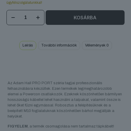
ügyfélszolgálatunkkal!
PRO
KOSÁRBA
PORT
4
P
mennyiség
Leírás
További információk
Vélemények
0
Az Adam Hall PRO PORT széria tagjai professzionális
felhasználásra készültek. Ezen termékek legmeghatározóbb
elemei a Powercon csatlakozók. Ezeknek köszönhetően bármilyen
hosszúságú kábellel lehet használni a talpakat, valamint össze is
lehet őket fűzni egymással. Robosztus a felépítésüknek és a
beépített M10 foglalatuknak köszönhetően bárhol megállják a
helyüket.
FIGYELEM
, a termék csomagolása nem tartalmaz tápkábelt!