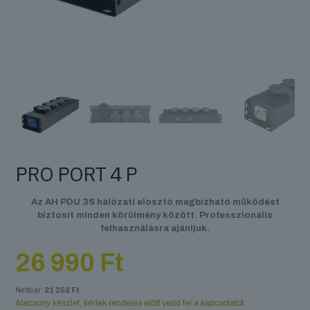
PRO PORT 4 P
Az AH PDU 3S hálózati elosztó megbízható működést
biztosít minden körülmény között. Professzionális
felhasználásra ajánljuk.
26 990
Ft
Nettó ár:
21 252
Ft
Alacsony készlet, kérlek rendelés előtt vedd fel a kapcsolatot