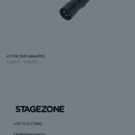
4 STAR DMX kábel IP65
Ártartomány:
4 290
Ft
–
14 890
Ft
4
290 Ft
-
14
890 Ft
+36 70 572 0660
info@stagezone.hu