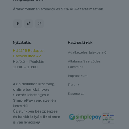
Áraink forintban értendők és 27% ÁFA-t tartalmaznak.
Nyitvatartás:
Hasznos Linkek
HU 1145 Budapest
Adatkezelési tájékoztató
Bácskai utca 42.
Hétfőtől – Péntekig
Általános Szerződési
10:00 – 18:00
Feltételek
Impresszum
Az oldalunkon kizárólag
Rólunk
online bankkártyás
Kapcsolat
fizetés
lehetséges a
SimplePay rendszerén
keresztül.
Üzletünkben
készpénzes
és
bankkártyás fizetésre
is van lehetőség.