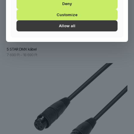
Deny
Customize
Allow all
5 STAR DMX kábel
Ártartomány:
7 690
Ft
–
18 690
Ft
7
690 Ft
-
18
690 Ft