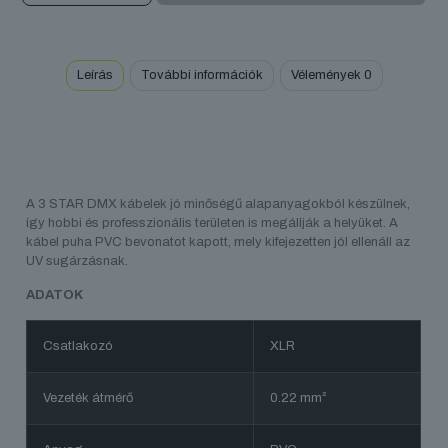
DMX
kábel
mennyiség
Leírás
További információk
Vélemények
0
A 3 STAR DMX kábelek jó minőségű alapanyagokból készülnek,
így hobbi és professzionális területen is megállják a helyüket. A
kábel puha PVC bevonatot kapott, mely kifejezetten jól ellenáll az
UV sugárzásnak.
ADATOK
Csatlakozó
XLR
Vezeték átmérő
0.22 mm²