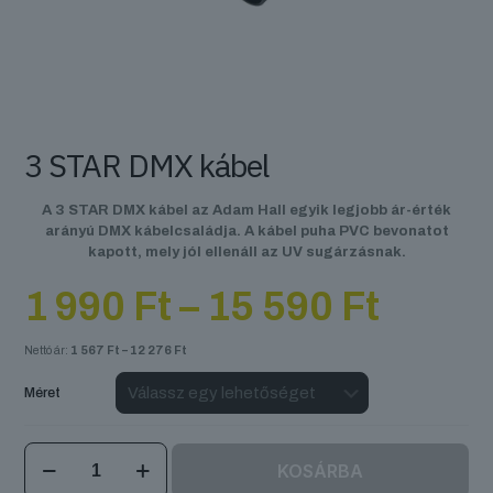
3 STAR DMX kábel
A 3 STAR DMX kábel az Adam Hall egyik legjobb ár-érték
arányú DMX kábelcsaládja. A kábel puha PVC bevonatot
kapott, mely jól ellenáll az UV sugárzásnak.
Ártar
1 990
Ft
–
15 590
Ft
1
990 F
Nettó ár:
1 567
Ft
–
12 276
Ft
-
15
Méret
590 F
3
KOSÁRBA
STAR