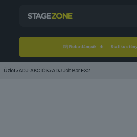
Robotlámpák
Statikus fén
Üzlet
>
ADJ-AKCIÓS
>
ADJ Jolt Bar FX2