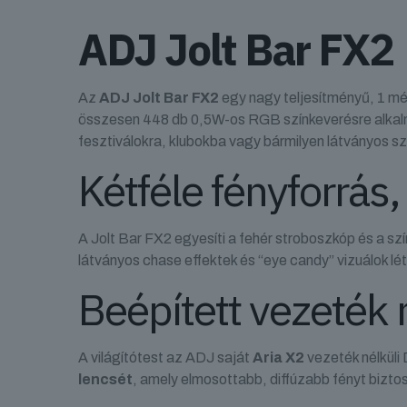
ADJ Jolt Bar FX2
Az
ADJ Jolt Bar FX2
egy nagy teljesítményű, 1 m
összesen 448 db 0,5W-os RGB színkeverésre alkalm
fesztiválokra, klubokba vagy bármilyen látványos 
Kétféle fényforrás
A Jolt Bar FX2 egyesíti a fehér stroboszkóp és a sz
látványos chase effektek és “eye candy” vizuálok lé
Beépített vezeték 
A világítótest az ADJ saját
Aria X2
vezeték nélküli
lencsét
, amely elmosottabb, diffúzabb fényt biztos