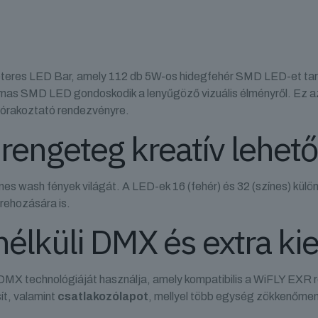
éteres LED Bar, amely 112 db 5W-os hidegfehér SMD LED-et tar
as SMD LED gondoskodik a lenyűgöző vizuális élményről. Ez az 
szórakoztató rendezvényre.
, rengeteg kreatív lehet
ínes wash fények világát. A LED-ek 16 (fehér) és 32 (színes) kül
trehozására is.
nélküli DMX és extra ki
 DMX technológiáját használja, amely kompatibilis a WiFLY EXR 
ít, valamint
csatlakozólapot
, mellyel több egység zökkenőmen