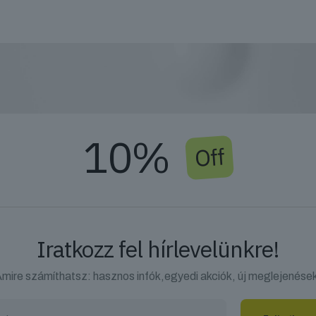
10%
Off
Iratkozz fel hírlevelünkre!
mire számíthatsz: hasznos infók,egyedi akciók, új meglejenése