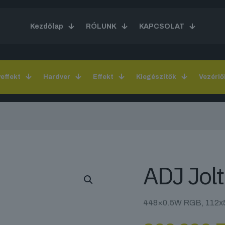
Kezdőlap
RÓLUNK
KAPCSOLAT
yeffekt
Hardver
Effekt
Kiegészítők
Vezérlő
ADJ Jolt
448×0.5W RGB, 112x5