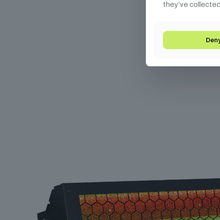
they’ve collected
Ka
Den