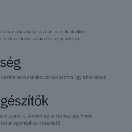
talmaz a középső sávban, míg oldalanként
eszköz ideális választás színpadokra,
őség
ön vezérelhető zónába vannak osztva, így a bar képes
egészítők
rendszerrel is. A csomag tartalmaz egy
frost
tesen egymáshoz illeszthető.