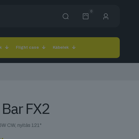
0
k
Flight case
Kábelek
 Bar FX2
W CW, nyitás 121°