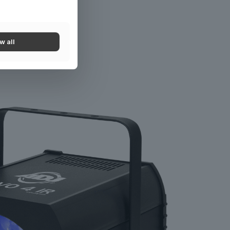
ek
w all