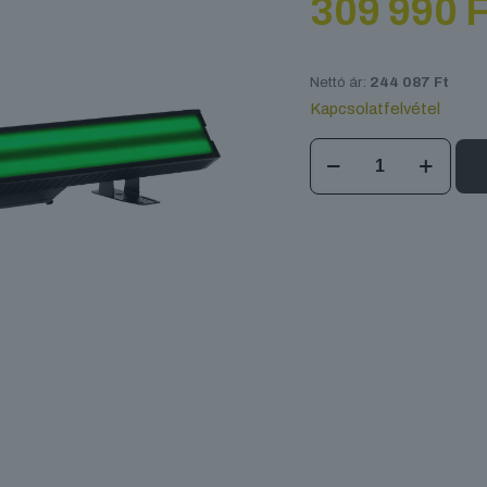
309 990
F
Nettó ár:
244 087
Ft
Kapcsolatfelvétel
ADJ
Jolt
Bar
FX2
mennyiség