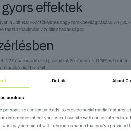
 gyors effektek
évén a Jolt Bar FX2 tökéletes nagy terek bevilágítására. A 0,35
vé teszi a maximális vizuális szabadságot.
zérlésben
6–127 csatorna között), valamint 25 beépített RGB és 9 fehér 
rű navigációt biztosít.
ás és könnyű telepítés
ent
Details
About Co
ses cookies
pán 5,9 kg, így ideális utazó produkciókhoz is. A 180°-ban állíth
ig gyors és rendezett telepítést tesznek lehetővé.
o personalise content and ads, to provide social media features an
share information about your use of our site with our social media, a
s who may combine it with other information that you’ve provided t