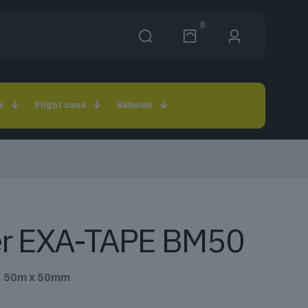
0
k
Flight case
Kábelek
er EXA-TAPE BM50
t, 50m x 50mm