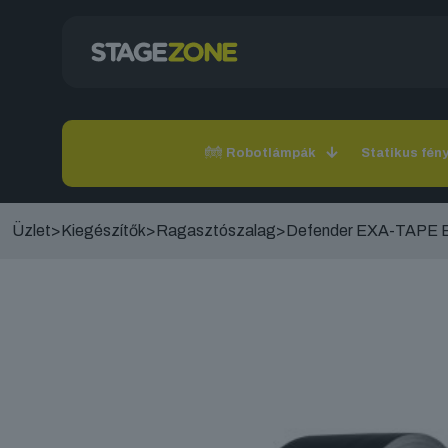
Robotlámpák
Statikus fén
Üzlet
>
Kiegészítők
>
Ragasztószalag
>
Defender EXA-TAPE