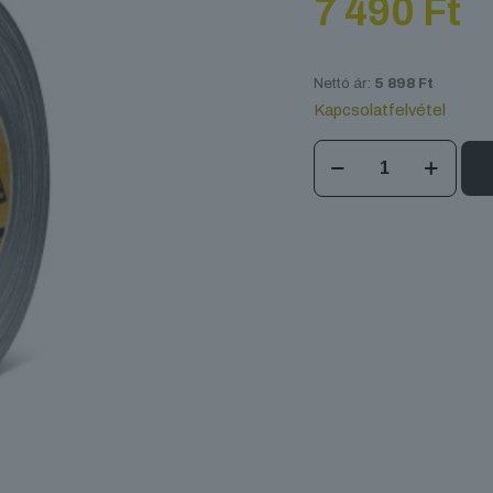
7 490
Ft
Nettó ár:
5 898
Ft
Kapcsolatfelvétel
Defender
EXA-
TAPE
BM50
mennyiség