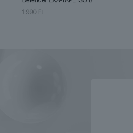
Defender EXA-TAPE ISO B
1 990
Ft