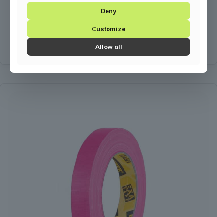
3 990
Ft
Deny
szövet, neon zöld, 25m x 19mm
Customize
Kosárba teszem
Allow all