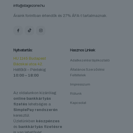
info@stagezone.hu
Áraink forintban értendők és 27% ÁFA-t tartalmaznak.
Nyitvatartás:
Hasznos Linkek
HU 1145 Budapest
Adatkezelési tájékoztató
Bácskai utca 42.
Hétfőtől – Péntekig
Általános Szerződési
10:00 – 18:00
Feltételek
Impresszum
Az oldalunkon kizárólag
Rólunk
online bankkártyás
Kapcsolat
fizetés
lehetséges a
SimplePay rendszerén
keresztül.
Üzletünkben
készpénzes
és
bankkártyás fizetésre
is van lehetőség.