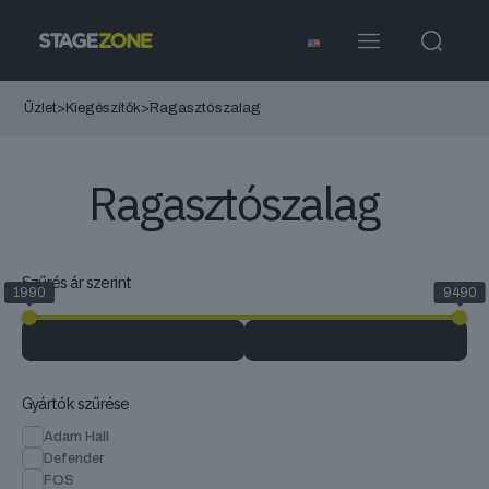
Üzlet
>
Kiegészítők
>
Ragasztószalag
Ragasztószalag
Szűrés ár szerint
1990
9490
Gyártók szűrése
Adam Hall
Defender
FOS