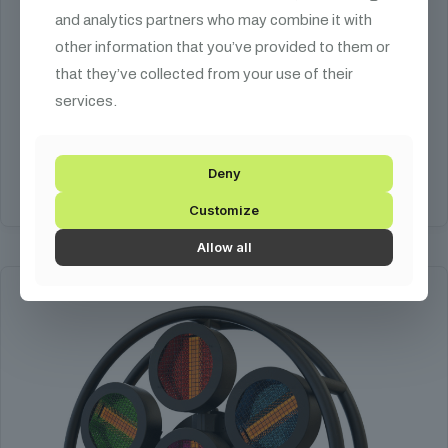
and analytics partners who may combine it with
FOS Vintage 7
other information that you’ve provided to them or
that they’ve collected from your use of their
324 990
Ft
services.
7x300W izzó
Deny
Kosárba teszem
Customize
Allow all