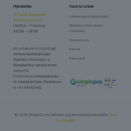
Nyitvatartás:
Hasznos Linkek
HU 1145 Budapest
Adatkezelési tájékoztató
Bácskai utca 42.
Hétfőtől – Péntekig
Általános Szerződési
10:00 – 18:00
Feltételek
Impresszum
Az oldalunkon kizárólag
Rólunk
online bankkártyás
Kapcsolat
fizetés
lehetséges a
SimplePay rendszerén
keresztül.
Üzletünkben
készpénzes
és
bankkártyás fizetésre
is van lehetőség.
© 2026 StageZone | Minden jog fenntartva| Készítette:
Red
Fly Design