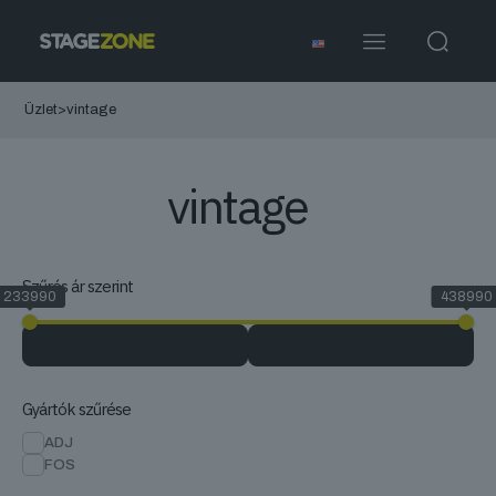
Üzlet
>
vintage
vintage
Szűrés ár szerint
233990
438990
Gyártók szűrése
ADJ
FOS