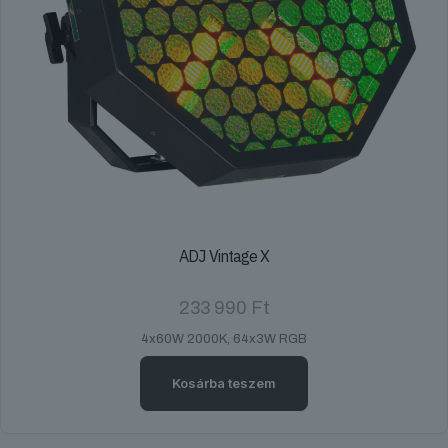
ADJ Vintage X
233 990
Ft
4x60W 2000K, 64x3W RGB
Kosárba teszem