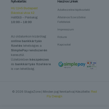
Nyitvatartás:
Hasznos Linkek
HU 1145 Budapest
Adatkezelési tájékoztató
Bácskai utca 42.
Hétfőtől – Péntekig
Általános Szerződési
10:00 – 18:00
Feltételek
Impresszum
Az oldalunkon kizárólag
Rólunk
online bankkártyás
Kapcsolat
fizetés
lehetséges a
SimplePay rendszerén
keresztül.
Üzletünkben
készpénzes
és
bankkártyás fizetésre
is van lehetőség.
© 2026 StageZone | Minden jog fenntartva| Készítette:
Red
Fly Design