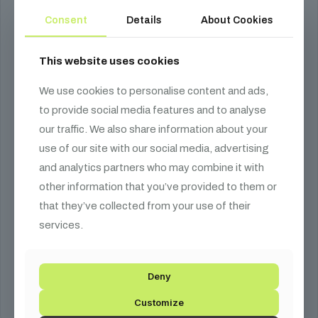
Consent
Details
About Cookies
This website uses cookies
We use cookies to personalise content and ads,
to provide social media features and to analyse
our traffic. We also share information about your
use of our site with our social media, advertising
Magasnyomású CO2 tömlő 3/8
and analytics partners who may combine it with
other information that you’ve provided to them or
Ártartomány:
30 990
Ft
–
114 990
Ft
that they’ve collected from your use of their
30
services.
CO2 tömlők széles választékával szolgálunk. Legyen szó
990 Ft
bármilyen Magic FX CO2 eszközről, biztosan megtalálod az
-
ahhoz illő ideális hosszt kínálatunkban.
114
990 Ft
Deny
Opciók választása
Customize
Ennek