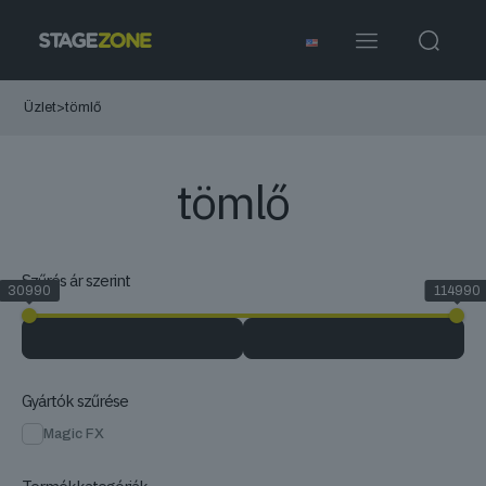
Üzlet
>
tömlő
tömlő
Szűrés ár szerint
30990
114990
Gyártók szűrése
Magic FX