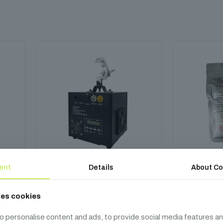
ent
Details
About Co
0
SHEHDS Szikragép Upside Down
SHEH
ses cookies
239 990
Ft
1
o personalise content and ads, to provide social media features an