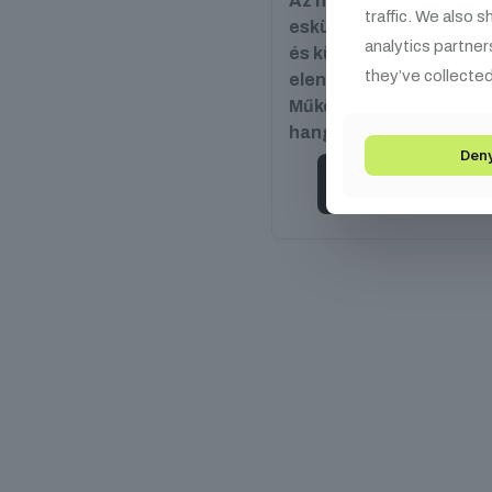
Az hideg szikragép az
traffic. We also 
esküvők, szórakozóhel
analytics partner
és különleges esemén
they’ve collected
elengedhetetlen kellék
Működésével a varázsl
hangulat garantált.
Den
Kosárba teszem