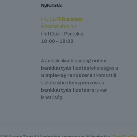
Nyitvatartás:
HU 1145 Budapest
Bácskai utca 42.
Hétfőtől – Péntekig
10:00 – 18:00
.
Az oldalunkon kizárólag
online
bankkártyás fizetés
lehetséges a
SimplePay rendszerén
keresztül.
Üzletünkben
készpénzes
és
bankkártyás fizetésre
is van
lehetőség.