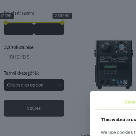
Szűrés ár szerint
12490
239990
Gyártók szűrése
SHEHDS
Termékkategóriák
Cons
Szűrés
SHEHDS Szikragép 65
This website u
179 990
Ft
We use cookies t