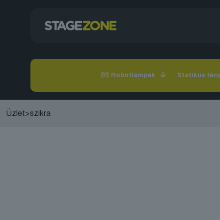
Robotlámpák
Statikus fén
Üzlet
>
szikra