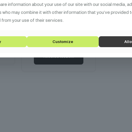
SHEHDS Szikragép Upside
SHEHDS Sz
share information about your use of our site with our social media, a
yek
Down az esküvők,
szikragép
s who may combine it with other information that you’ve provided t
yek
szórakozóhelyek és
grammos k
 from your use of their services.
e.
különleges események
Működése 
atos
elengedhetetlen kelléke.
biztonság
Működésével a varázslatos
y
Customize
Allo
Kos
hangulat garantált.
Kosárba teszem