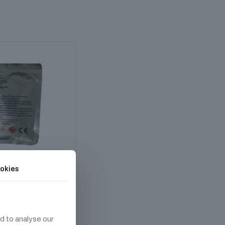
okies
DS Szikrapor
2 490
Ft
d to analyse our