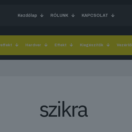
Kezdőlap
RÓLUNK
KAPCSOLAT
yeffekt
Hardver
Effekt
Kiegészítők
Vezérlő
szikra