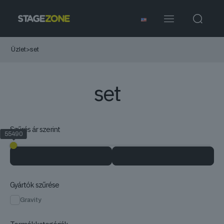
Üzlet
>
set
set
Szűrés ár szerint
55490
55490
Gyártók szűrése
Gravity