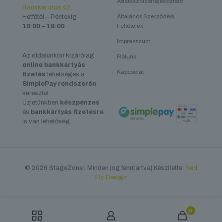
Adatkezelési tájékoztató
Bácskai utca 42.
Hétfőtől – Péntekig
Általános Szerződési
10:00 – 18:00
Feltételek
Impresszum
Az oldalunkon kizárólag
Rólunk
online bankkártyás
Kapcsolat
fizetés
lehetséges a
SimplePay rendszerén
keresztül.
Üzletünkben
készpénzes
és
bankkártyás fizetésre
is van lehetőség.
© 2026 StageZone | Minden jog fenntartva| Készítette:
Red
Fly Design
0