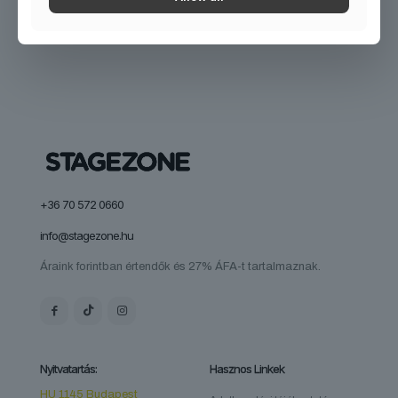
+36 70 572 0660
info@stagezone.hu
Áraink forintban értendők és 27% ÁFA-t tartalmaznak.
Nyitvatartás:
Hasznos Linkek
HU 1145 Budapest