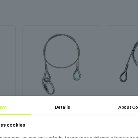
ent
Details
About Co
Safety 0.6 m
S
ses cookies
3 990
Ft
7
o personalise content and ads, to provide social media features an