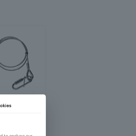
okies
afety 1 m
 990
Ft
d to analyse our