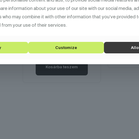
34/DT
Fénytechnikai eszközök
Adam
rögzítésénél
Horganyz
share information about your use of our site with our social media, a
elengedhetetlen a safety
acélkábel 
s who may combine it with other information that you’ve provided t
használata. Ezzel az
fix láncsz
 from your use of their services.
egyszerű eszközzel
levehető 
megakadályozható a
Maximális t
lámpák lezuhanása az
y
Customize
Allo
Kos
installációból.
Kosárba teszem