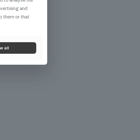
 Hall Safety
ott, 6mm vastag
dvertising and
(6×19) Egyik végén
o them or that
em, a másik végén
menetes karabíner
erhelhetőség: 20 kg
w all
árba teszem