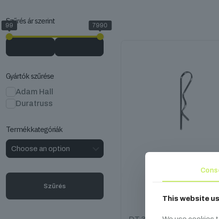
Szűrés ár szerint
99
7990
Gyártók szűrése
Adam Hall
Duratruss
Termékkategóriák
Cons
DT 30/40 Safety clip
Szűrés
This website u
99
Ft
We use cookies t