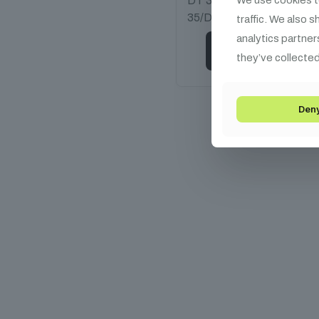
DT 31/DT 32/DT 33/DT 
35/DT 44
traffic. We also 
analytics partner
Kosárba teszem
they’ve collected
Den