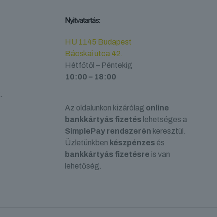
Nyitvatartás:
HU 1145 Budapest
Bácskai utca 42.
Hétfőtől – Péntekig
10:00 – 18:00
.
Az oldalunkon kizárólag
online
bankkártyás fizetés
lehetséges a
SimplePay rendszerén
keresztül.
Üzletünkben
készpénzes
és
bankkártyás fizetésre
is van
lehetőség.