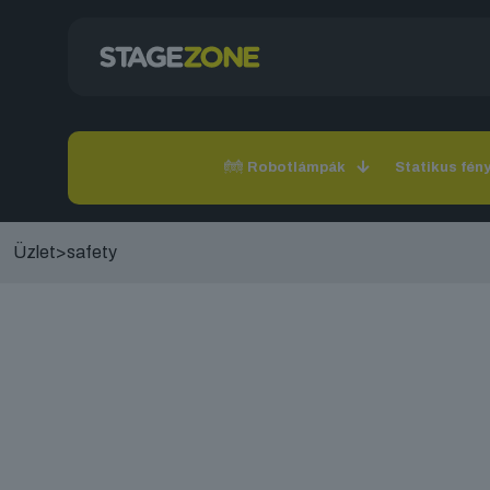
Robotlámpák
Statikus fén
Üzlet
>
safety