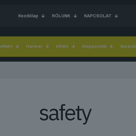
Kezdőlap
RÓLUNK
KAPCSOLAT
yeffekt
Hardver
Effekt
Kiegészítők
Vezérlő
safety