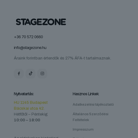
termékoldalon
választhatók
ki
+36 70 572 0660
info@stagezone.hu
Áraink forintban értendők és 27% ÁFA-t tartalmaznak.
Nyitvatartás:
Hasznos Linkek
HU 1145 Budapest
Adatkezelési tájékoztató
Bácskai utca 42.
Hétfőtől – Péntekig
Általános Szerződési
10:00 – 18:00
Feltételek
Impresszum