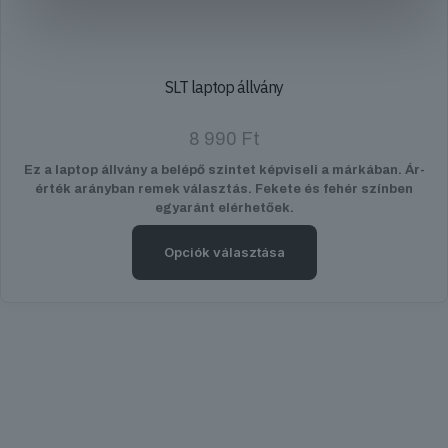
SLT laptop állvány
8 990
Ft
Ez a laptop állvány a belépő szintet képviseli a márkában. Ár-
érték arányban remek választás. Fekete és fehér színben
egyaránt elérhetőek.
Opciók választása
Ennek
a
terméknek
több
variációja
van.
A
változatok
a