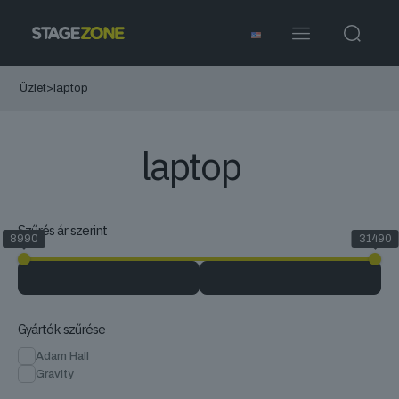
Üzlet
>
laptop
laptop
Szűrés ár szerint
8990
31490
Gyártók szűrése
Adam Hall
Gravity