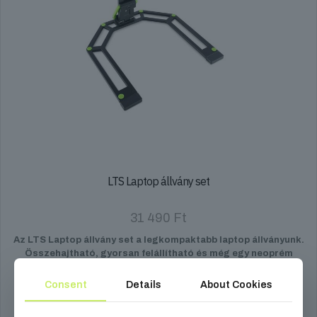
LTS Laptop állvány set
31 490
Ft
Az LTS Laptop állvány set a legkompaktabb laptop állványunk.
Összehajtható, gyorsan felállítható és még egy neoprém
hordtáska is helyet kapott a csomagban.
Consent
Details
About Cookies
Kosárba teszem