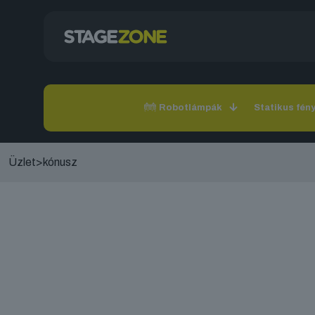
Robotlámpák
Statikus fén
Üzlet
>
kónusz