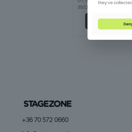
DT 31/DT 32/DT 33/DT 
they’ve collected
35/DT 44
Kosárba teszem
Den
+36 70 572 0660