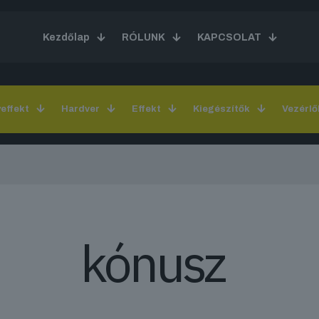
Kezdőlap
RÓLUNK
KAPCSOLAT
yeffekt
Hardver
Effekt
Kiegészítők
Vezérlő
kónusz