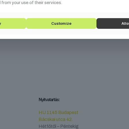
34/DT
 from your use of their services.
y
Customize
Allo
Nyitvatartás:
HU 1145 Budapest
Bácskai utca 42.
Hétfőtől – Péntekig