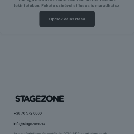
-
tekintetében. Fekete színével stílusos is maradhatsz.
7
290 Ft
Opciók választása
Ennek
a
terméknek
több
variációja
van.
A
változatok
a
termékoldalon
választhatók
ki
+36 70 572 0660
info@stagezone.hu