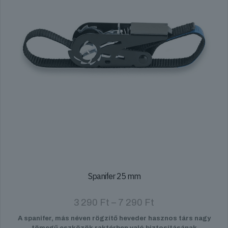
Spanifer 25 mm
Ártartomány:
3 290
Ft
–
7 290
Ft
3
A spanifer, más néven rögzítő heveder hasznos társ nagy
290 Ft
tömegű eszközök raktérben való biztosításának