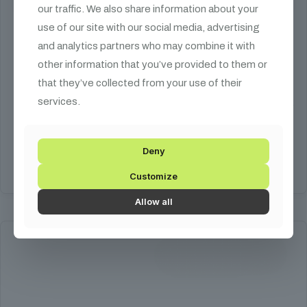
our traffic. We also share information about your
use of our site with our social media, advertising
Safety 1 m
and analytics partners who may combine it with
other information that you’ve provided to them or
7 990
Ft
that they’ve collected from your use of their
services.
Adam Hall Safety Horganyzott, 6mm vastag acélkábel (6×19) Egyik
végén fix láncszem, a másik végén levehető menetes karabíner
Maximális terhelhetőség: 20 kg
Deny
Kosárba teszem
Customize
Allow all