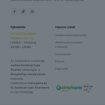
Áraink forintban értendők és 27% ÁFA-t tartalmaznak.
Nyitvatartás:
Hasznos Linkek
HU 1145 Budapest
Adatkezelési tájékoztató
Bácskai utca 42.
Hétfőtől – Péntekig
Általános Szerződési
10:00 – 18:00
Feltételek
Impresszum
Az oldalunkon kizárólag
Rólunk
online bankkártyás
Kapcsolat
fizetés
lehetséges a
SimplePay rendszerén
keresztül.
Üzletünkben
készpénzes
és
bankkártyás fizetésre
is van lehetőség.