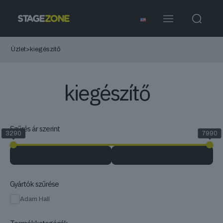
Üzlet
>
kiegészítő
kiegészítő
Szűrés ár szerint
3290
7990
Gyártók szűrése
Adam Hall