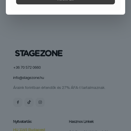
+36 70 572 0660
info@stagezone.hu
Áraink forintban értendők és 27% ÁFA-t tartalmaznak.
Nyitvatartás:
Hasznos Linkek
HU 1145 Budapest