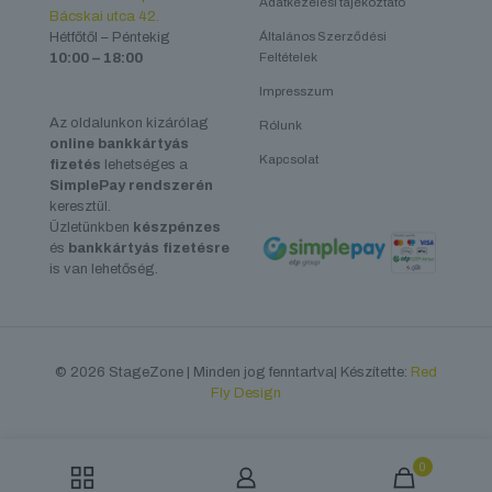
Adatkezelési tájékoztató
Bácskai utca 42.
Hétfőtől – Péntekig
Általános Szerződési
10:00 – 18:00
Feltételek
Impresszum
Az oldalunkon kizárólag
Rólunk
online bankkártyás
Kapcsolat
fizetés
lehetséges a
SimplePay rendszerén
keresztül.
Üzletünkben
készpénzes
és
bankkártyás fizetésre
is van lehetőség.
© 2026 StageZone | Minden jog fenntartva| Készítette:
Red
Fly Design
0