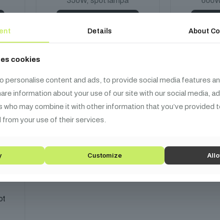
350W, spot lámpa
600W
Kosárba teszem
Kos
ent
Details
About Co
ses cookies
o personalise content and ads, to provide social media features an
share information about your use of our site with our social media, a
s who may combine it with other information that you’ve provided t
 from your use of their services.
y
Customize
Allo
ot