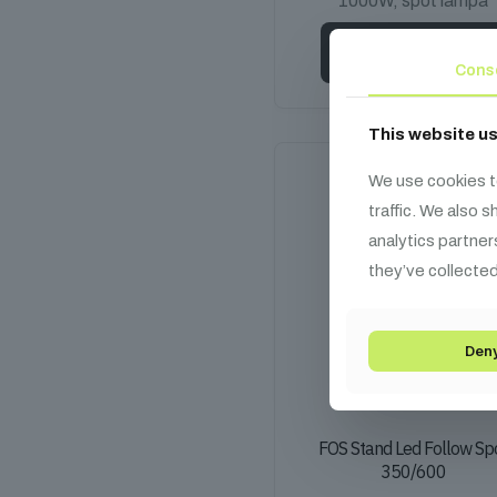
1000W, spot lámpa
Kosárba teszem
Cons
This website u
We use cookies t
traffic. We also 
analytics partner
they’ve collected
Den
FOS Stand Led Follow Sp
350/600