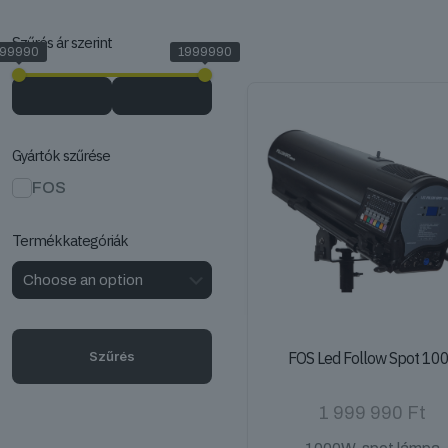
Szűrés ár szerint
99990
1999990
Gyártók szűrése
FOS
Termékkategóriák
Szűrés
FOS Led Follow Spot 10
1 999 990
Ft