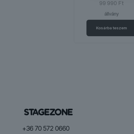
99 990
Ft
állvány
Kosárba teszem
+36 70 572 0660