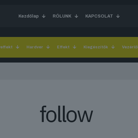
Kezdőlap
RÓLUNK
KAPCSOLAT
yeffekt
Hardver
Effekt
Kiegészítők
Vezérlő
follow