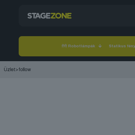
Robotlámpák
Statikus fén
Üzlet
>
follow