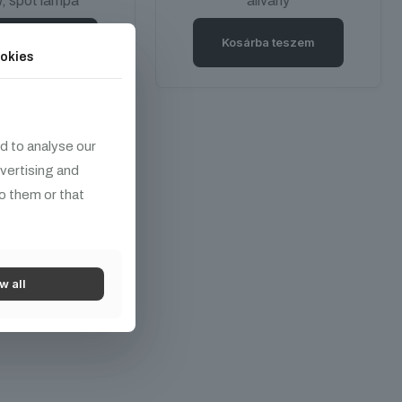
, spot lámpa
állvány
árba teszem
Kosárba teszem
okies
d to analyse our
dvertising and
o them or that
w all