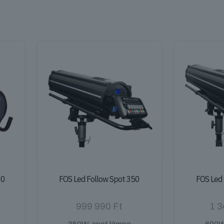
00
FOS Led Follow Spot 350
FOS Led
999 990
Ft
1 