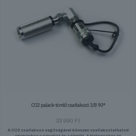
CO2 palack-tömlő csatlakozó 3/8 90°
33 990
Ft
A CO2 csatlakozó segítségével könnyen csatlakoztathatod
egymáshoz a palackot és a tömlőt. A biztonságos és