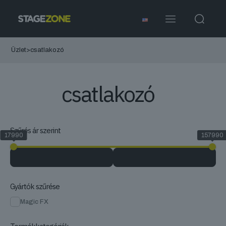
Üzlet
>
csatlakozó
csatlakozó
Szűrés ár szerint
17990
157990
Gyártók szűrése
Magic FX