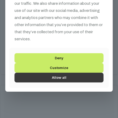
our traffic. We also share information about your
use of our site with our social media, advertising
CO2 elosztóblokk 3/8
and analytics partners who may combine it with
other information that you’ve provided to them or
157 990
Ft
that they’ve collected from your use of their
services.
A CO2 elosztóblokk segítségével könnyedén
csatlakoztathatsz egyszerre 4 db Magic FX CO2 eszközt egy
palackra.
Deny
Kosárba teszem
Customize
Allow all