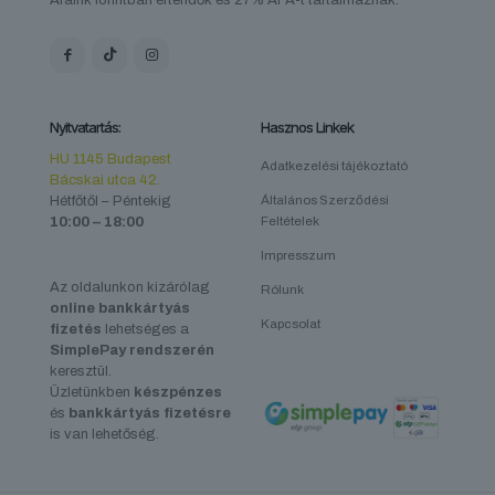
Áraink forintban értendők és 27% ÁFA-t tartalmaznak.
Nyitvatartás:
Hasznos Linkek
HU 1145 Budapest
Adatkezelési tájékoztató
Bácskai utca 42.
Hétfőtől – Péntekig
Általános Szerződési
10:00 – 18:00
Feltételek
Impresszum
Az oldalunkon kizárólag
Rólunk
online bankkártyás
Kapcsolat
fizetés
lehetséges a
SimplePay rendszerén
keresztül.
Üzletünkben
készpénzes
és
bankkártyás fizetésre
is van lehetőség.