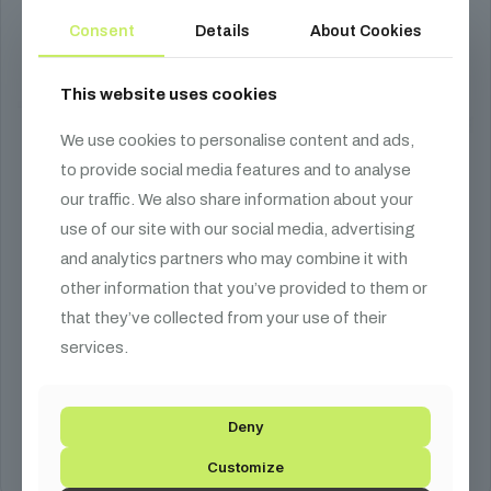
Consent
Details
About Cookies
This website uses cookies
We use cookies to personalise content and ads,
to provide social media features and to analyse
our traffic. We also share information about your
use of our site with our social media, advertising
CONFETTI GUN
and analytics partners who may combine it with
other information that you’ve provided to them or
304 990
Ft
that they’ve collected from your use of their
services.
Több konfetti ágyút akarsz egyszerre elsütni, de nem tudod
hogyan? A megoldást a CONFETTI GUN kínálja! Masszív
megjelenés, maximális élmény!
Deny
Kosárba teszem
Customize