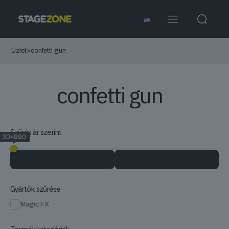
Üzlet
>
confetti gun
confetti gun
Szűrés ár szerint
304990
304990
Gyártók szűrése
Magic FX