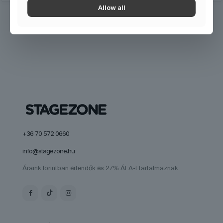
Allow all
+36 70 572 0660
info@stagezone.hu
Áraink forintban értendők és 27% ÁFA-t tartalmaznak.