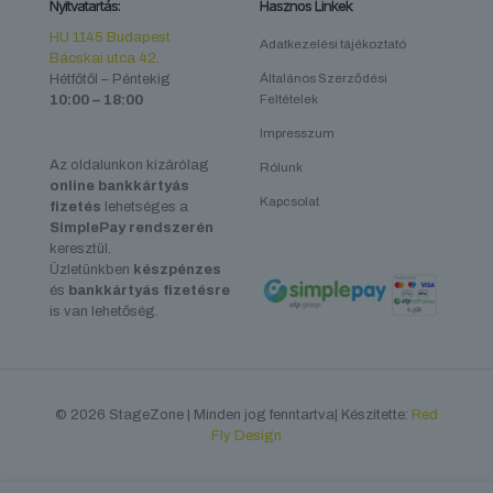
Nyitvatartás:
Hasznos Linkek
HU 1145 Budapest
Adatkezelési tájékoztató
Bácskai utca 42.
Hétfőtől – Péntekig
Általános Szerződési
10:00 – 18:00
Feltételek
Impresszum
Az oldalunkon kizárólag
Rólunk
online bankkártyás
Kapcsolat
fizetés
lehetséges a
SimplePay rendszerén
keresztül.
Üzletünkben
készpénzes
és
bankkártyás fizetésre
is van lehetőség.
© 2026 StageZone | Minden jog fenntartva| Készítette:
Red
Fly Design