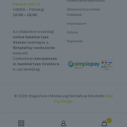
Adatkezelési tájékoztató
Bácskai utca 42.
Hétfőtől – Péntekig
Általános Szerződési
10:00 – 18:00
Feltételek
Impresszum
Az oldalunkon kizárólag
Rólunk
online bankkártyás
Kapcsolat
fizetés
lehetséges a
SimplePay rendszerén
keresztül.
Üzletünkben
készpénzes
és
bankkártyás fizetésre
is van lehetőség.
© 2026 StageZone | Minden jog fenntartva| Készítette:
Red
Fly Design
0