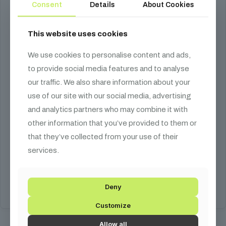
Consent
Details
About Cookies
This website uses cookies
We use cookies to personalise content and ads,
to provide social media features and to analyse
our traffic. We also share information about your
use of our site with our social media, advertising
and analytics partners who may combine it with
Eliminator VF 1300 EP
other information that you’ve provided to them or
that they’ve collected from your use of their
50 990
Ft
services.
1100W füstgép, 345 m³/perc
Kosárba teszem
Deny
Customize
Allow all