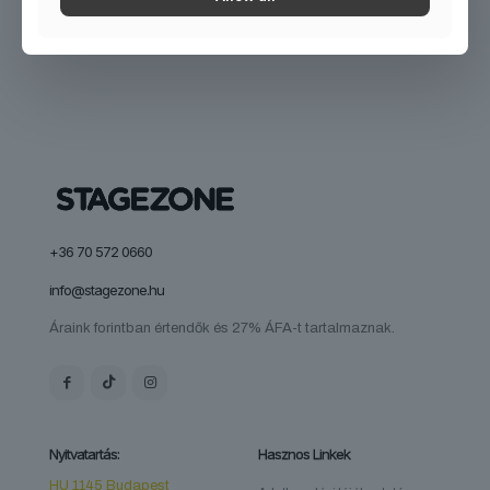
+36 70 572 0660
info@stagezone.hu
Áraink forintban értendők és 27% ÁFA-t tartalmaznak.
Nyitvatartás:
Hasznos Linkek
HU 1145 Budapest