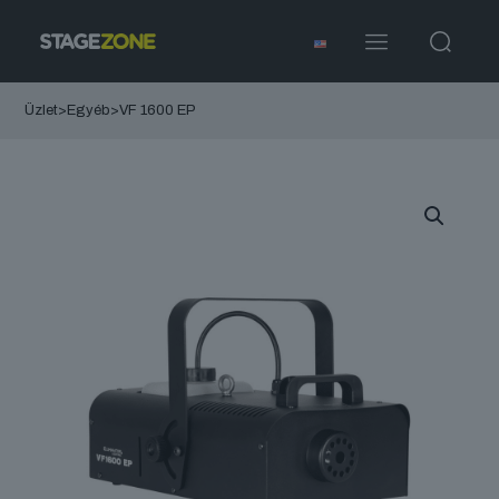
Üzlet
>
Egyéb
>
VF 1600 EP