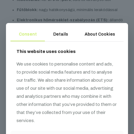
Fűtőblokk:
nagy hatékonyságú, minimális lerakódással
Elektronikus hőmérséklet-szabályozás (ETS):
állandó
fűtési szintet biztosít
Consent
Details
About Cookies
Alacsony folyadékszint-érzékelő:
megvédi a pumpát a
károsodástól
This website uses cookies
Fűtési állapotjelző LED-el:
Piros
: melegítés alatt
We use cookies to personalise content and ads,
to provide social media features and to analyse
Zöld
: működésre kész
our traffic. We also share information about your
Villogó
: alacsony füstfolyadék szint
use of our site with our social media, advertising
Belső tartály:
2,3 literes űrtartalom, jól látható szintjelzővel
and analytics partners who may combine it with
Méretek:
350 x 240 x 250 mm
other information that you’ve provided to them or
that they’ve collected from your use of their
Súly:
3,64 kg
services.
Biztonsági funkció:
alacsony folyadékszint-érzékelő,
amely megvédi a pumpát a szárazjárattól