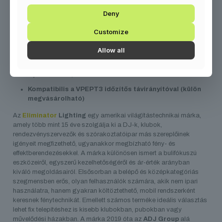
Használat:
kizárólag vízbázisú
füstfolyadékkal
Deny
működtethető
Customize
Vezérlés
Két vezérlő:
VFEPT6 vezetékes és VFEPR2 vezeték nélküli
Allow all
távirányító
3 pines DMX In/Out
Kompatibilis a VPEPT3 időzítős távirányítóval (külön
megvásárolható)
Az
Eliminator
Lighting
egy amerikai világítástechnikai márka,
amely több mint 15 éve szolgálja ki a DJ-k, klubok,
rendezvényszervezők és szórakoztatóipar más szereplőinek
igényeit megfizethető, ugyanakkor megbízható fény- és
effektberendezésekkel. A márka különösen ismert a bulifókuszú
eszközeiről, egyszerű kezelhetőségéről és ár-érték arányban
kiváló megoldásairól. Elsősorban a belépő és középkategóriás
szegmensben erős, olyan felhasználók számára, akik nem ipari
használatra, hanem gyakran költöztethető, mobil rendszerként
keresnek fénytechnikát. Emellett számos terméke ideális választás
lehet fix telepítéshez is kisebb klubokban, pubokban vagy
művelődési házakban. A márka 2019 óta az
ADJ Group
alá