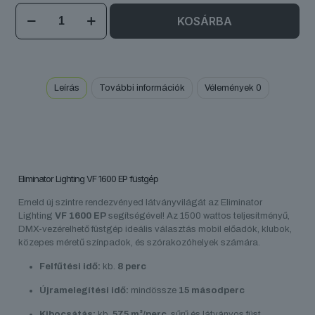
VF
KOSÁRBA
1600
EP
mennyiség
Leírás
További információk
Vélemények
0
Eliminator Lighting VF 1600 EP füstgép
Emeld új szintre rendezvényed látványvilágát az Eliminator
Lighting
VF 1600 EP
segítségével! Az 1500 wattos teljesítményű,
DMX-vezérelhető füstgép ideális választás mobil előadók, klubok,
közepes méretű színpadok, és szórakozóhelyek számára.
Felfűtési idő:
kb.
8 perc
Újramelegítési idő:
mindössze
15 másodperc
Kibocsátás:
kb.
575 m³/perc
, sűrű és látványos füst