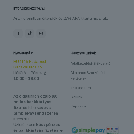
info@stagezone.hu
Áraink forintban értendők és 27% ÁFA-t tartalmaznak.
Nyitvatartás:
Hasznos Linkek
HU 1145 Budapest
Adatkezelési tájékoztató
Bácskai utca 42.
Hétfőtől – Péntekig
Általános Szerződési
10:00 – 18:00
Feltételek
Impresszum
Az oldalunkon kizárólag
Rólunk
online bankkártyás
Kapcsolat
fizetés
lehetséges a
SimplePay rendszerén
keresztül.
Üzletünkben
készpénzes
és
bankkártyás fizetésre