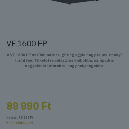
VF 1600 EP
A VF 1600 EP az Eliminator Lighting egyik nagy teljesítményű
füstgépe. Tökéletes választás klubokba, színpadra,
nagyobb táncterekre, nagy helyiségekbe.
89 990
Ft
Nettó ár:
70 858
Ft
Kapcsolatfelvétel