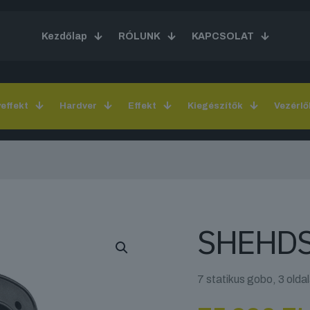
Kezdőlap
RÓLUNK
KAPCSOLAT
yeffekt
Hardver
Effekt
Kiegészítők
Vezérlő
SHEHDS
7 statikus gobo, 3 olda