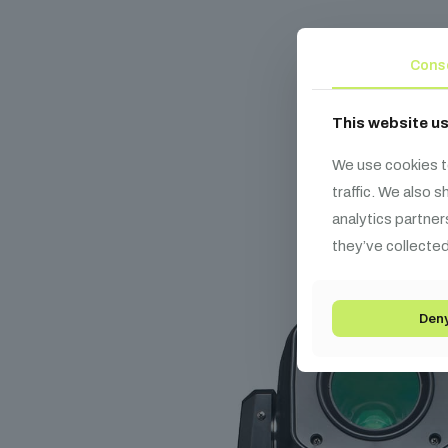
Cons
Ka
This website u
We use cookies t
traffic. We also 
analytics partner
they’ve collected
Den