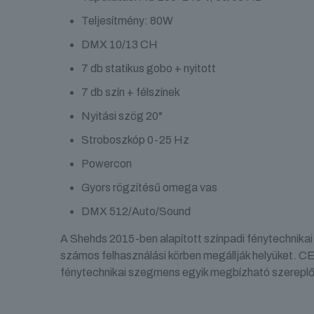
Teljesítmény: 80W
DMX 10/13 CH
7 db statikus gobo + nyitott
7 db szín + félszínek
Nyitási szög 20°
Stroboszkóp 0-25 Hz
Powercon
Gyors rögzítésű omega vas
DMX 512/Auto/Sound
A Shehds 2015-ben alapított színpadi fénytechnik
számos felhasználási körben megállják helyüket. 
fénytechnikai szegmens egyik megbízható szereplőj