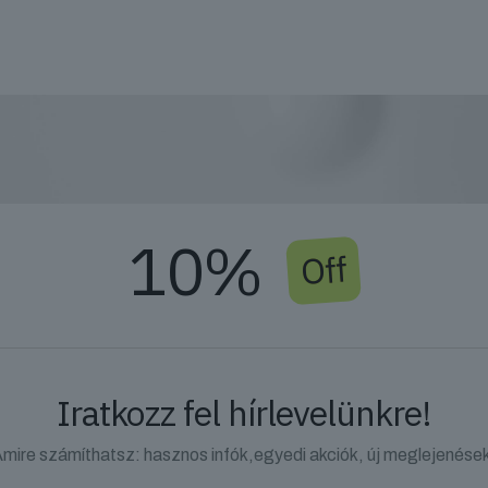
10%
Off
Iratkozz fel hírlevelünkre!
mire számíthatsz: hasznos infók,egyedi akciók, új meglejenése