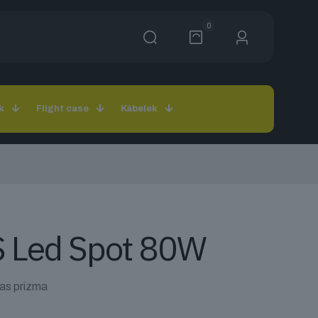
0
k
Flight case
Kábelek
 Led Spot 80W
las prizma