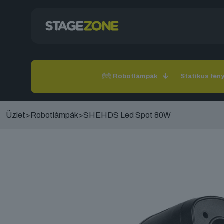
Robotlámpák
Statikus fén
Üzlet
>
Robotlámpák
>
SHEHDS Led Spot 80W