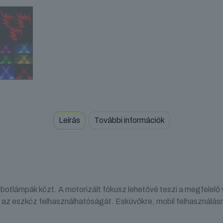
Leírás
További információk
lámpák közt. A motorizált fókusz lehetővé teszi a megfelelő ve
íti az eszköz felhasználhatóságát. Esküvőkre, mobil felhasználás