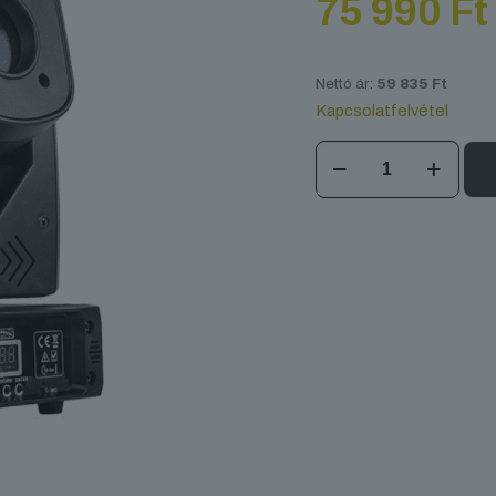
75 990
Ft
Nettó ár:
59 835
Ft
Kapcsolatfelvétel
SHEHDS
Led
Spot
80W
mennyiség