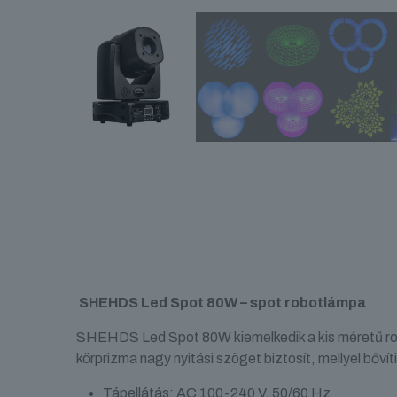
SHEHDS Led Spot 80W – spot robotlámpa
SHEHDS Led Spot 80W kiemelkedik a kis méretű robot
körprizma nagy nyitási szöget biztosít, mellyel bőv
Tápellátás: AC 100-240 V, 50/60 Hz