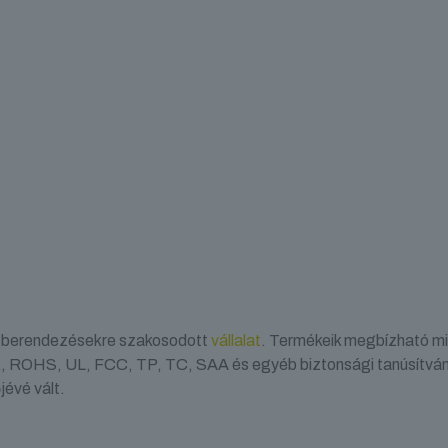
ai berendezésekre szakosodott
vállalat
. Termékeik megbízható mi
CE, ROHS, UL, FCC, TP, TC, SAA és egyéb biztonsági tanúsítván
évé vált.