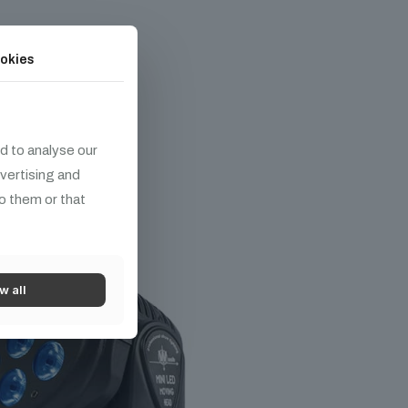
okies
ek
d to analyse our
dvertising and
o them or that
w all