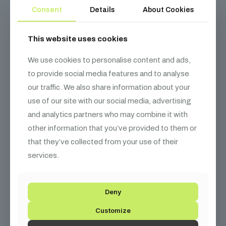
Consent
Details
About Cookies
Leírás
This website uses cookies
We use cookies to personalise content and ads,
to provide social media features and to analyse
XLR kábel
our traffic. We also share information about your
Hosszúság: 1 m
use of our site with our social media, advertising
Jelölő szín: Narancs
and analytics partners who may combine it with
other information that you’ve provided to them or
A termék csomagolás tartalmazza a
kábelkötegelőt.
that they’ve collected from your use of their
services.
Kapcsolódó
termékek
Deny
Customize