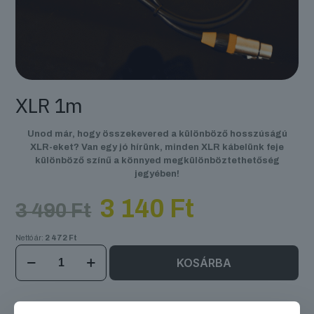
XLR 1m
Unod már, hogy összekevered a különböző hosszúságú
XLR-eket? Van egy jó hírünk, minden XLR kábelünk feje
különböző színű a könnyed megkülönböztethetőség
jegyében!
Original
Current
3 140
Ft
3 490
Ft
price
price
was:
is:
Nettó ár:
2 472
Ft
3
3
XLR
490 Ft.
140 Ft.
KOSÁRBA
1m
mennyiség