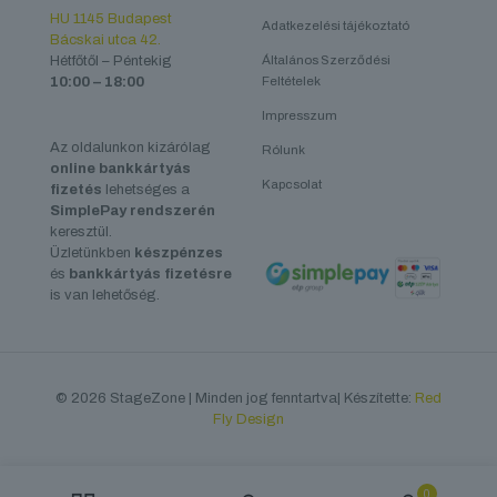
HU 1145 Budapest
Adatkezelési tájékoztató
Bácskai utca 42.
Hétfőtől – Péntekig
Általános Szerződési
10:00 – 18:00
Feltételek
Impresszum
Az oldalunkon kizárólag
Rólunk
online bankkártyás
Kapcsolat
fizetés
lehetséges a
SimplePay rendszerén
keresztül.
Üzletünkben
készpénzes
és
bankkártyás fizetésre
is van lehetőség.
© 2026 StageZone | Minden jog fenntartva| Készítette:
Red
Fly Design
0