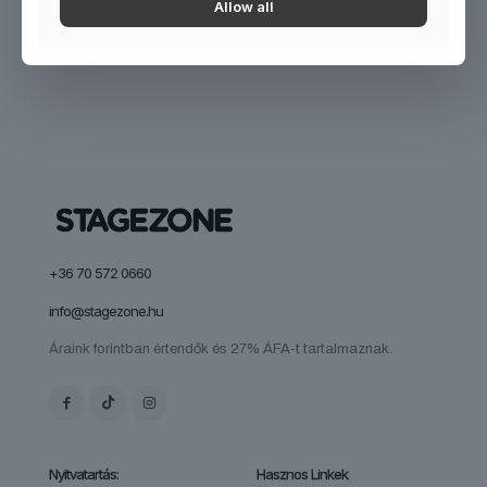
Allow all
There are no posts on the list.
+36 70 572 0660
info@stagezone.hu
Áraink forintban értendők és 27% ÁFA-t tartalmaznak.
Nyitvatartás:
Hasznos Linkek