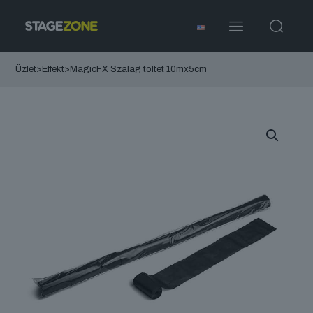
Üzlet
>
Effekt
>
MagicFX Szalag töltet 10mx5cm