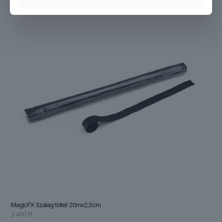
MagicFX Szalag töltet 20mx2,5cm
2 400
Ft