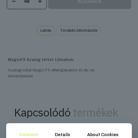
KOSÁRBA
Szalag
töltet
10mx5cm
mennyiség
Leírás
További információk
MagicFX Szalag töltet 10mx5cm
Szalag töltet Magic FX effektgépekbe 10 db-os
kiszerelésben.
Kapcsolódó
termékek
Consent
Details
About Cookies