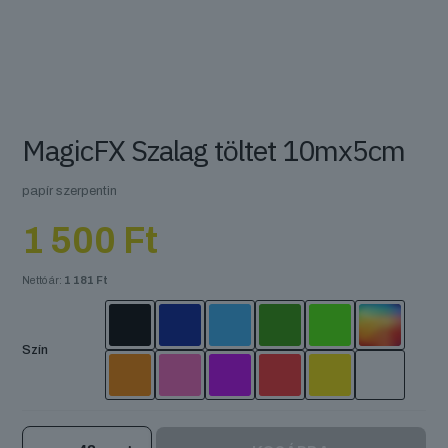
MagicFX Szalag töltet 10mx5cm
papír szerpentin
1 500
Ft
Nettó ár:
1 181
Ft
Szín
MagicFX