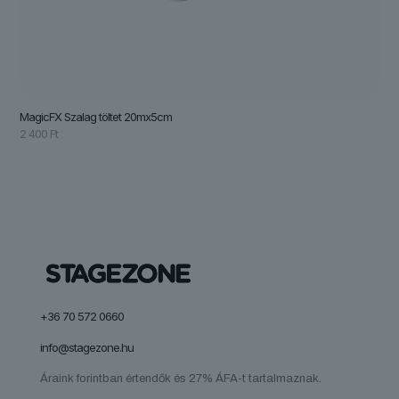
MagicFX Szalag töltet 20mx5cm
2 400
Ft
+36 70 572 0660
info@stagezone.hu
Áraink forintban értendők és 27% ÁFA-t tartalmaznak.