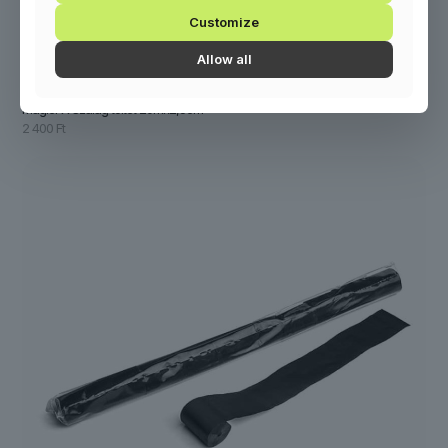
Customize
Allow all
MagicFX Szalag töltet 20mx2,5cm
2 400
Ft