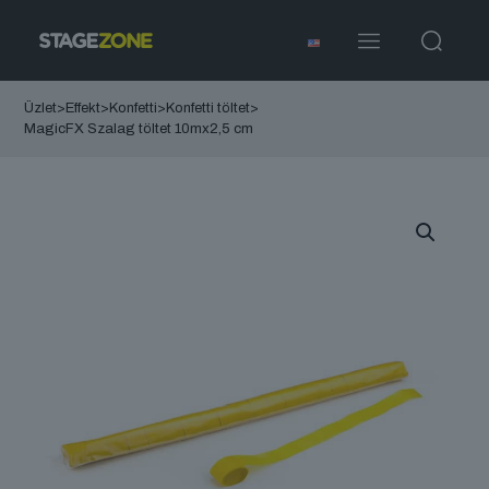
Üzlet
>
Effekt
>
Konfetti
>
Konfetti töltet
>
MagicFX Szalag töltet 10mx2,5 cm