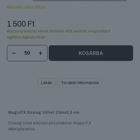
Alaphelyzetbe állítás
1 500
Ft
Alacsony készlet, kérlek rendelés előtt vedd fel a kapcsolatot
ügyfélszolgálatunkkal!
MagicFX
KOSÁRBA
Szalag
töltet
10mx2,5
cm
mennyiség
Leírás
További információk
MagicFX Szalag töltet 10mx2,5 cm
Szalag töltet különböző színekben Magic FX
effektgépekbe.