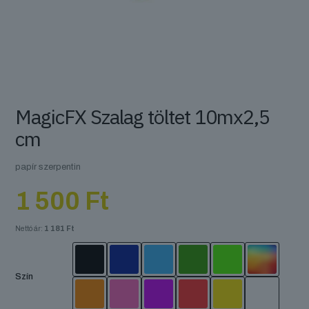
MagicFX Szalag töltet 10mx2,5
cm
papír szerpentin
1 500
Ft
Nettó ár:
1 181
Ft
Szín