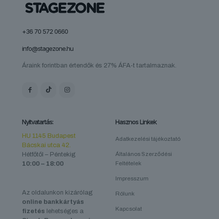
+36 70 572 0660
info@stagezone.hu
Áraink forintban értendők és 27% ÁFA-t tartalmaznak.
Nyitvatartás:
Hasznos Linkek
HU 1145 Budapest
Adatkezelési tájékoztató
Bácskai utca 42.
Hétfőtől – Péntekig
Általános Szerződési
10:00 – 18:00
Feltételek
Impresszum
Az oldalunkon kizárólag
Rólunk
online bankkártyás
Kapcsolat
fizetés
lehetséges a