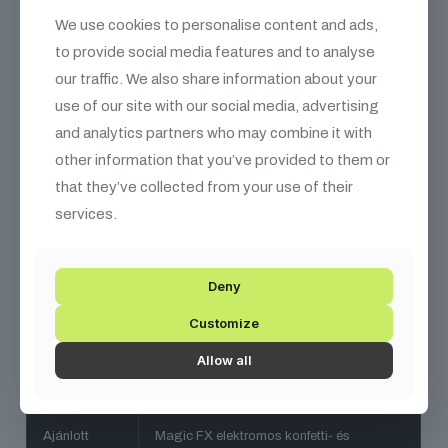
FIGYELEM
, a termék csomagolása tápkábelt nem tartalmaz!
We use cookies to personalise content and ads,
to provide social media features and to analyse
Hosszúság
19 cm
our traffic. We also share information about your
use of our site with our social media, advertising
Szélesség
9 cm
and analytics partners who may combine it with
other information that you’ve provided to them or
Magasság
12.7 cm
that they’ve collected from your use of their
services.
Súly
1.7 kg
Tápegység
AC 240V, 50/60 Hz
Deny
Customize
Áramfelvétel
120 W
Allow all
Vezérlés
Direkt on-off
Ajánlott
Magic FX elektromos konfetti- és