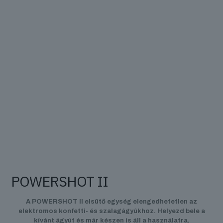
POWERSHOT II
A POWERSHOT II elsütő egység elengedhetetlen az
elektromos konfetti- és szalagágyúkhoz. Helyezd bele a
kívánt ágyút és már készen is áll a használatra.