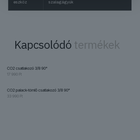
eszköz
szalagágyúk
Kapcsolódó
termékek
CO2 csatlakozó 3/8 90°
17 990
Ft
CO2 palack-tömlő csatlakozó 3/8 90°
33 990
Ft