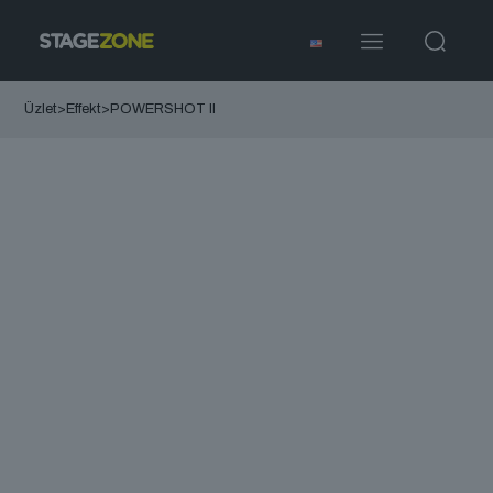
Üzlet
>
Effekt
>
POWERSHOT II