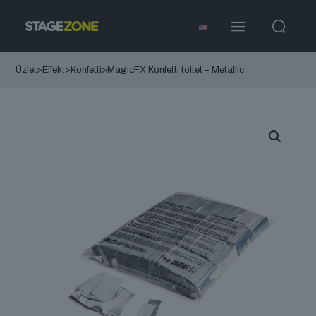
Üzlet
>
Effekt
>
Konfetti
>
MagicFX Konfetti töltet – Metallic