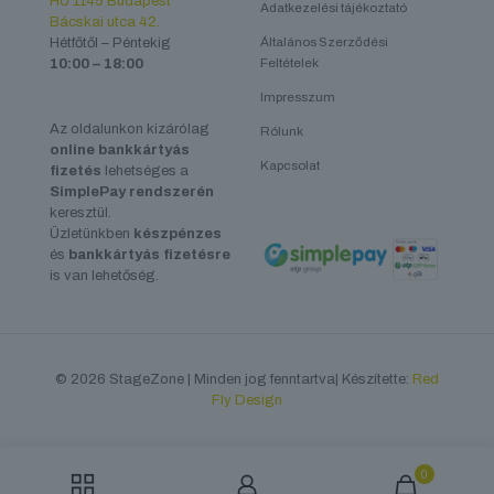
HU 1145 Budapest
Adatkezelési tájékoztató
Bácskai utca 42.
Hétfőtől – Péntekig
Általános Szerződési
10:00 – 18:00
Feltételek
Impresszum
Az oldalunkon kizárólag
Rólunk
online bankkártyás
Kapcsolat
fizetés
lehetséges a
SimplePay rendszerén
keresztül.
Üzletünkben
készpénzes
és
bankkártyás fizetésre
is van lehetőség.
© 2026 StageZone | Minden jog fenntartva| Készítette:
Red
Fly Design
0