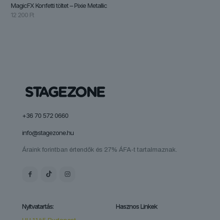
MagicFX Konfetti töltet – Pixie Metallic
12 200
Ft
+36 70 572 0660
info@stagezone.hu
Áraink forintban értendők és 27% ÁFA-t tartalmaznak.
Nyitvatartás:
Hasznos Linkek