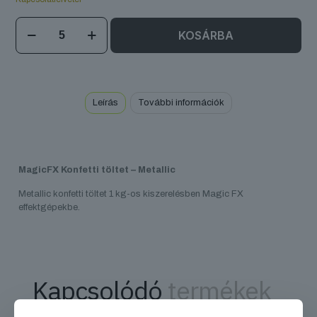
MagicFX
KOSÁRBA
Konfetti
töltet
-
Metallic
mennyiség
Leírás
További információk
MagicFX Konfetti töltet – Metallic
Metallic konfetti töltet 1 kg-os kiszerelésben Magic FX
effektgépekbe.
Kapcsolódó
termékek