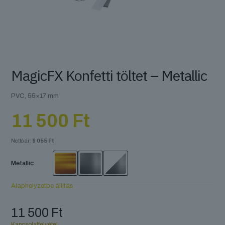
MagicFX Konfetti töltet – Metallic
PVC, 55×17 mm
11 500
Ft
Nettó ár:
9 055
Ft
Metallic
Alaphelyzetbe állítás
11 500
Ft
Kapcsolatfelvétel