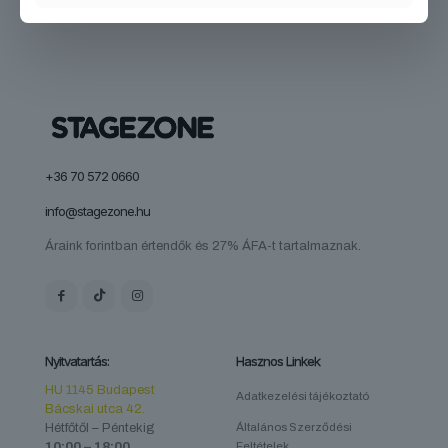
+36 70 572 0660
info@stagezone.hu
Áraink forintban értendők és 27% ÁFA-t tartalmaznak.
Nyitvatartás:
Hasznos Linkek
HU 1145 Budapest
Adatkezelési tájékoztató
Bácskai utca 42.
Hétfőtől – Péntekig
Általános Szerződési
10:00 – 18:00
Feltételek