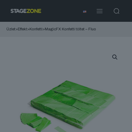
Üzlet
>
Effekt
>
Konfetti
>
MagicFX Konfetti töltet – Fluo