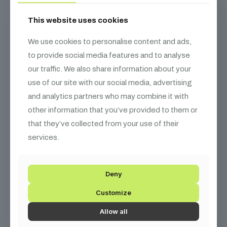
Fluo
mennyiség
This website uses cookies
Leírás
További információk
We use cookies to personalise content and ads,
to provide social media features and to analyse
our traffic. We also share information about your
MagicFX Konfetti töltet – Fluo
use of our site with our social media, advertising
Konfetti töltet Magic FX effektgépekbe különleges fluoreszkáló
and analytics partners who may combine it with
színekben.
other information that you’ve provided to them or
that they’ve collected from your use of their
services.
Kapcsolódó
termékek
Deny
Customize
There are no posts on the list.
Allow all