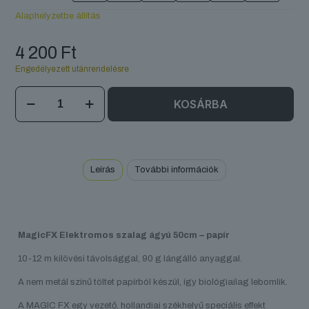
Alaphelyzetbe állítás
4 200
Ft
Engedélyezett utánrendelésre
MagicFX
KOSÁRBA
Elektromos
szalag
ágyú
50cm
mennyiség
Leírás
További információk
MagicFX Elektromos szalag ágyú 50cm – papír
10-12 m kilövési távolsággal, 90 g lángálló anyaggal.
A nem metál színű töltet papírból készül, így biológiailag lebomlik.
A MAGIC FX egy vezető, hollandiai székhelyű speciális effekt