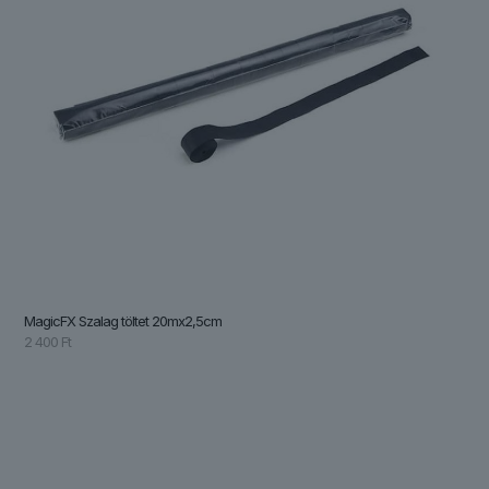
MagicFX Szalag töltet 20mx2,5cm
2 400
Ft