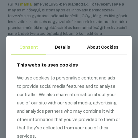
(SFX)
márka
, amelyet 1995-ben alapítottak. Fő tevékenysége a
magas minőségű, biztonságos és innovatív berendezések
tervezése és gyártása, például konfetti-, CO₂-, láng- és füstgépek
fesztiválok, klubok és nagyszabású koncertek számára. A márka
prémium mérnöki megoldásairól és fenntarthatósági törekvéseiről
ismert, ideértve a biológiailag lebomló konfettit és a
környezetbarát gépeket is.
Consent
Details
About Cookies
This website uses cookies
Kapcsolódó
termékek
We use cookies to personalise content and ads,
to provide social media features and to analyse
our traffic. We also share information about your
use of our site with our social media, advertising
and analytics partners who may combine it with
other information that you’ve provided to them or
that they’ve collected from your use of their
services.