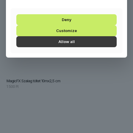
Deny
Customize
Allow all
MagicFX Szalag töltet 10mx2,5 cm
1 500
Ft