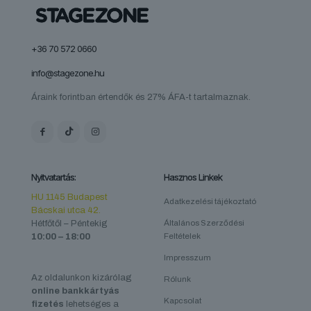
+36 70 572 0660
info@stagezone.hu
Áraink forintban értendők és 27% ÁFA-t tartalmaznak.
Nyitvatartás:
Hasznos Linkek
HU 1145 Budapest
Adatkezelési tájékoztató
Bácskai utca 42.
Hétfőtől – Péntekig
Általános Szerződési
10:00 – 18:00
Feltételek
Impresszum
Az oldalunkon kizárólag
Rólunk
online bankkártyás
Kapcsolat
fizetés
lehetséges a