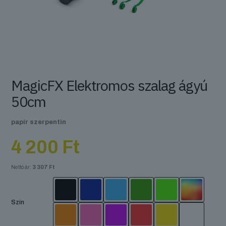
MagicFX Elektromos szalag ágyú
50cm
papír szerpentin
4 200
Ft
Nettó ár:
3 307
Ft
Szín