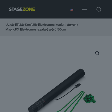
Üzlet
>
Effekt
>
Konfetti
>
Elektromos konfetti ágyúk
>
MagicFX Elektromos szalag ágyú 50cm