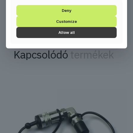
Kilövési
12-20 m a belehelyezett eszköztől
Deny
távolság
függően
Customize
Allow all
Kapcsolódó
termékek