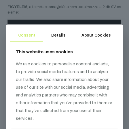
FIGYELEM
, a termék csomagolása nem tartalmazza a 2 db 9V-os
elemet!
Hosszúság
50.5 cm
Consent
Details
About Cookies
Szélesség
19 cm
This website uses cookies
Magasság
7.5 cm
We use cookies to personalise content and ads,
to provide social media features and to analyse
Súly
2.6 kg
our traffic. We also share information about your
use of our site with our social media, advertising
Tápegység
2 x 9V elem
and analytics partners who may combine it with
Ajánlott
Magic FX elektromos konfetti- és
other information that you’ve provided to them or
eszköz
szalagágyúk
that they’ve collected from your use of their
services.
Kapacitás
50 elsütés/2 x 9V elem