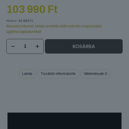
103 990
Ft
Nettó ár:
81 882
Ft
Alacsony készlet, kérlek rendelés előtt vedd fel a kapcsolatot
ügyfélszolgálatunkkal!
DJ
KOSÁRBA
SHOTGUN
mennyiség
Leírás
További információk
Vélemények
0