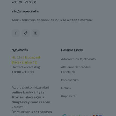
+36 70 572 0660
info@stagezone.hu
Áraink forintban értendők és 27% ÁFA-t tartalmaznak.
Nyitvatartás:
Hasznos Linkek
HU 1145 Budapest
Adatkezelési tájékoztató
Bácskai utca 42.
Hétfőtől – Péntekig
Általános Szerződési
10:00 – 18:00
Feltételek
Impresszum
Az oldalunkon kizárólag
Rólunk
online bankkártyás
Kapcsolat
fizetés
lehetséges a
SimplePay rendszerén
keresztül.
Üzletünkben
készpénzes