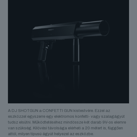
A DJ SHOTGUN a CONFETTI GUN kistestvére. Ezzel az
eszközzel egyszerre egy elektromos konfetti- vagy szalagágyút
tudsz elsütni. Működtetéséhez mindössze két darab 9V-os elemre
van szükség. Kilövési távolsága elérheti a 20 métert is, függően
attól, milyen típusú ágyút helyezel az eszközbe.