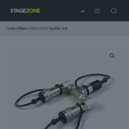
Üzlet
>
Effekt
>
CO2
>
CO2 Splitter 3/8