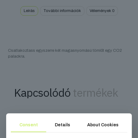
Leírás
További információk
Vélemények
0
Csatlakoztass egyszerre két magasnyomású tömlőt egy CO2
palackra.
Kapcsolódó
termékek
Consent
Details
About Cookies