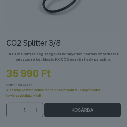
CO2 Splitter 3/8
A CO2 Splitter segítségével könnyedén csatlakoztathatsz
egyszerre két Magic FX CO2 eszközt egy palackra.
35 990
Ft
Nettó ár:
28 339
Ft
Alacsony készlet, kérlek rendelés előtt vedd fel a kapcsolatot
ügyfélszolgálatunkkal!
CO2
KOSÁRBA
Splitter
3/8
mennyiség