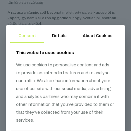
tömlőre van szükség.
A ravasz a gumírozott bevonat mellett egy safety kapcsolót is
kapott, így nem kell azon aggódnod, hogy óvatlan pillanatban
sütöd el az eszközt.
Ahogy a CO2JET II, ez a gép is “no frost” fúvókát kapott, így
Consent
Details
About Cookies
biztos, hogy nem fog meglepetéseket okozni használat közben.
This website uses cookies
Hosszúság
40 cm
We use cookies to personalise content and ads,
Szélesség
23.5 cm
to provide social media features and to analyse
our traffic. We also share information about your
Magasság
7.6 cm
use of our site with our social media, advertising
and analytics partners who may combine it with
Súly
2.6 cm
other information that you’ve provided to them or
that they’ve collected from your use of their
Vezérlés
Manuális
services.
Fogyasztás
Folyékony CO2: 0.35 kg/mp