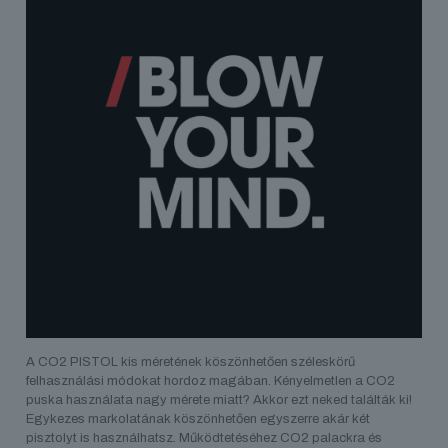
A CO2 PISTOL kis méretének köszönhetően széleskörű
felhasználási módokat hordoz magában. Kényelmetlen a CO2
puska használata nagy mérete miatt? Akkor ezt neked találták ki!
Egykezes markolatának köszönhetően egyszerre akár két
pisztolyt is használhatsz. Működtetéséhez CO2 palackra és