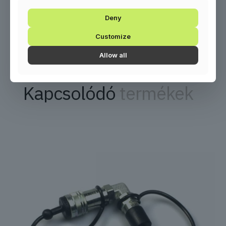
Deny
Kilövési távolság
6 m
Customize
Allow all
Kapcsolódó
termékek