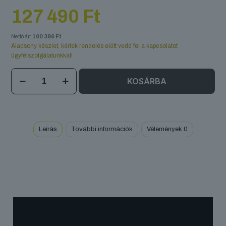
127 490
Ft
Nettó ár:
100 386
Ft
Alacsony készlet, kérlek rendelés előtt vedd fel a kapcsolatot
ügyfélszolgálatunkkal!
CO2
KOSÁRBA
PISTOL
mennyiség
Leírás
További információk
Vélemények
0