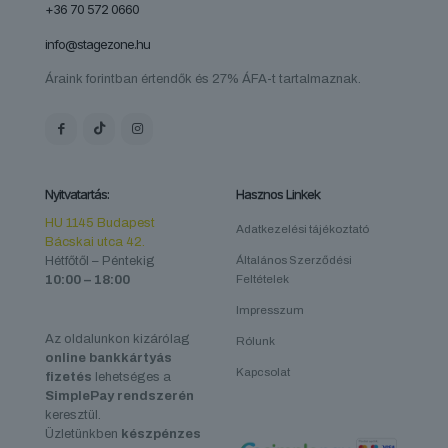
+36 70 572 0660
info@stagezone.hu
Áraink forintban értendők és 27% ÁFA-t tartalmaznak.
Nyitvatartás:
Hasznos Linkek
HU 1145 Budapest
Adatkezelési tájékoztató
Bácskai utca 42.
Hétfőtől – Péntekig
Általános Szerződési
10:00 – 18:00
Feltételek
Impresszum
Az oldalunkon kizárólag
Rólunk
online bankkártyás
Kapcsolat
fizetés
lehetséges a
SimplePay rendszerén
keresztül.
Üzletünkben
készpénzes