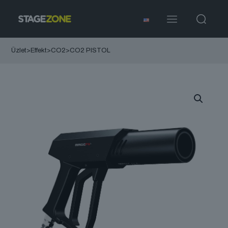
Üzlet
>
Effekt
>
CO2
>
CO2 PISTOL