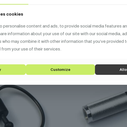
pcsolódó
termék
ses cookies
o personalise content and ads, to provide social media features an
share information about your use of our site with our social media, a
s who may combine it with other information that you’ve provided t
 from your use of their services.
y
Customize
Allo