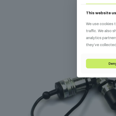
Ka
This website u
We use cookies t
traffic. We also 
analytics partner
they’ve collected
Den