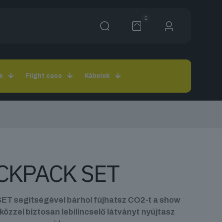
0
k
Flight case
Kábelek
CKPACK SET
T segítségével bárhol fújhatsz CO2-t a show
zközzel biztosan lebilincselő látványt nyújtasz