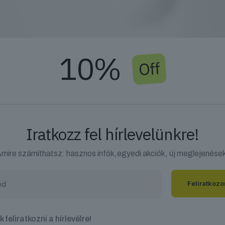
10%
Off
Iratkozz fel hírlevelünkre!
mire számíthatsz: hasznos infók,egyedi akciók, új meglejenése
 feliratkozni a hírlevélre!