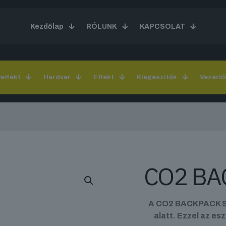
Kezdőlap
RÓLUNK
KAPCSOLAT
yeffekt
Hardver
Effekt
Kiegészítők
Vezérlő
CO2 BA
A CO2 BACKPACK SE
alatt. Ezzel az es