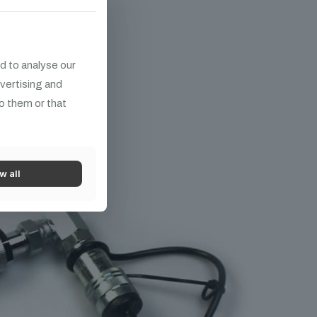
ek
d to analyse our
dvertising and
o them or that
w all