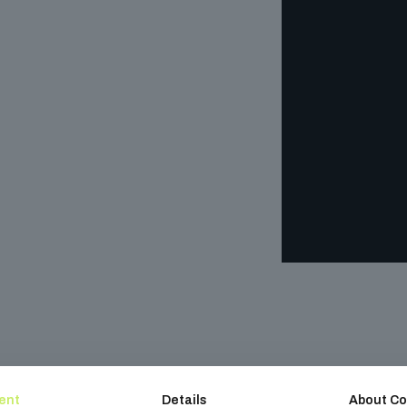
ent
Details
About Co