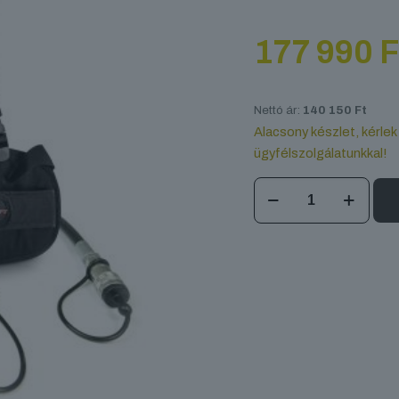
177 990
F
Nettó ár:
140 150
Ft
Alacsony készlet, kérlek
ügyfélszolgálatunkkal!
CO2
BACKPACK
SET
mennyiség