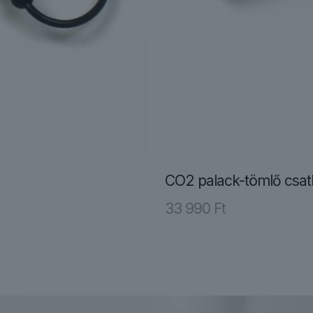
CO2 palack-tömlő csat
33 990
Ft