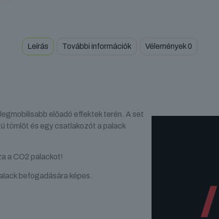
Leírás
További információk
Vélemények
0
mobilisabb előadó effektek terén. A set
ú tömlőt és egy csatlakozót a palack
za a CO2 palackot!
alack befogadására képes.