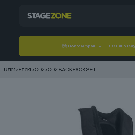
Robotlámpák
Statikus fén
Üzlet
>
Effekt
>
CO2
>
CO2 BACKPACK SET