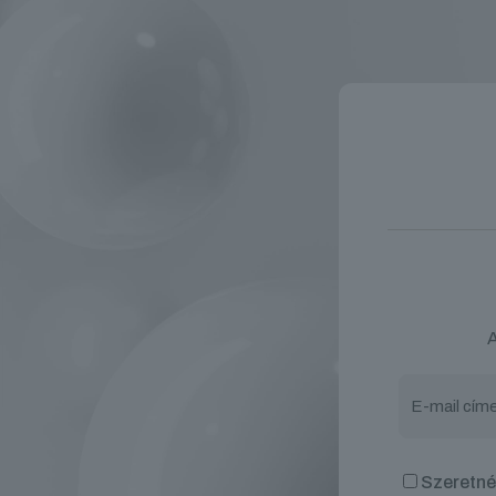
A
Szeretnék