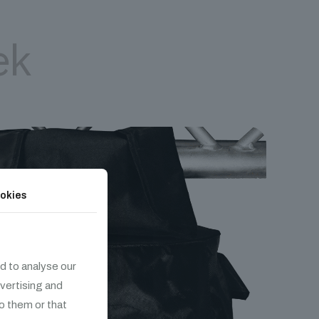
ek
okies
d to analyse our
dvertising and
o them or that