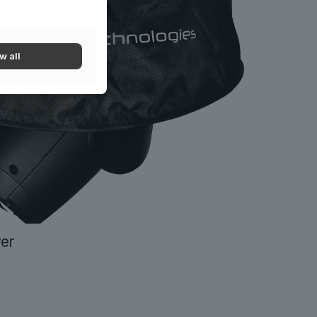
w all
er