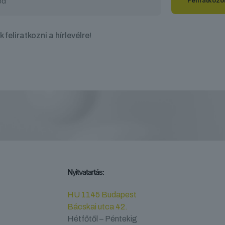
 feliratkozni a hírlevélre!
Nyitvatartás:
HU 1145 Budapest
Bácskai utca 42.
Hétfőtől – Péntekig