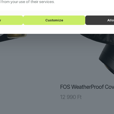
 from your use of their services.
y
Customize
Allo
FOS WeatherProof Cov
12 990
Ft