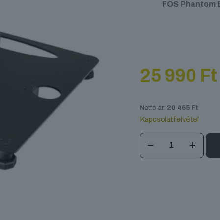
FOS Phantom B
25 990
Ft
Nettó ár:
20 465
Ft
Kapcsolatfelvétel
FOS
Phantom
Bar
Floor
Base
mennyiség