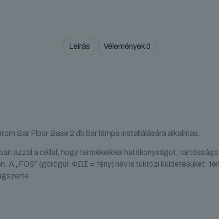
Leírás
Vélemények
0
 Bar Floor Base 2 db bar lámpa installálására alkalmas.
n azzal a céllal, hogy termékeikkel hatékonyságot, tartósságo
. A „FOS” (görögül: ΦΩΣ = fény) név is tükrözi küldetésüket: fé
ágszerte.