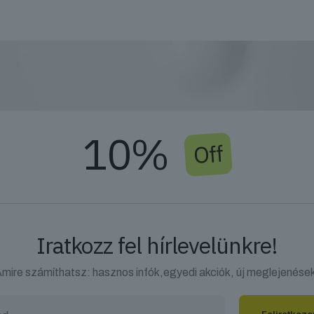
10%
Off
Iratkozz fel hírlevelünkre!
mire számíthatsz: hasznos infók,egyedi akciók, új meglejenése