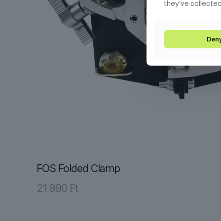
they’ve collected
Den
FOS Folded Clamp
21 990
Ft