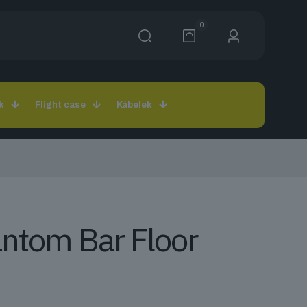
0
k
Flight case
Kábelek
ntom Bar Floor