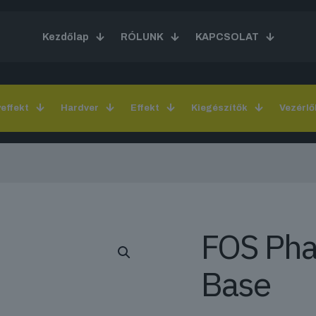
Kezdőlap
RÓLUNK
KAPCSOLAT
yeffekt
Hardver
Effekt
Kiegészítők
Vezérlő
FOS Pha
Base