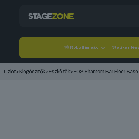
Robotlámpák
Statikus fén
Üzlet
>
Kiegészítők
>
Eszközök
>
FOS Phantom Bar Floor Base