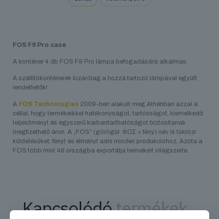
FOS F9 Pro case
A konténer 4 db FOS F9 Pro lámpa befogadására alkalmas.
A szállítókonténerek kizárólag a hozzá tartozó lámpával együtt
rendelhetők!
A
FOS Technologies
2009-ben alakult meg Athénban azzal a
céllal, hogy termékeikkel hatékonyságot, tartósságot, kiemelkedő
teljesítményt és egyszerű karbantarthatóságot biztosítanak
megfizethető áron. A „FOS” (görögül: ΦΩΣ = fény) név is tükrözi
küldetésüket: fényt és élményt adni minden produkcióhoz. Azóta a
FOS több mint 48 országba exportálja termékeit világszerte.
Kapcsolódó
termékek