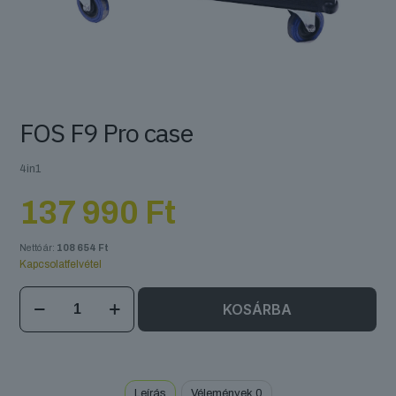
FOS F9 Pro case
4in1
137 990
Ft
Nettó ár:
108 654
Ft
Kapcsolatfelvétel
FOS
KOSÁRBA
F9
Pro
case
mennyiség
Leírás
Vélemények
0