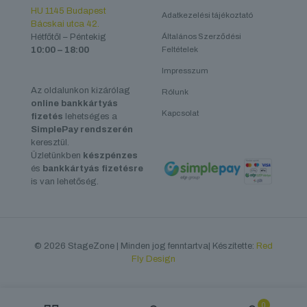
HU 1145 Budapest
Adatkezelési tájékoztató
Bácskai utca 42.
Hétfőtől – Péntekig
Általános Szerződési
10:00 – 18:00
Feltételek
Impresszum
Az oldalunkon kizárólag
Rólunk
online bankkártyás
Kapcsolat
fizetés
lehetséges a
SimplePay rendszerén
keresztül.
Üzletünkben
készpénzes
és
bankkártyás fizetésre
is van lehetőség.
© 2026 StageZone | Minden jog fenntartva| Készítette:
Red
Fly Design
0