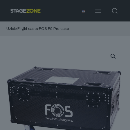
Üzlet
>
Flight case
>
FOS F9 Pro case