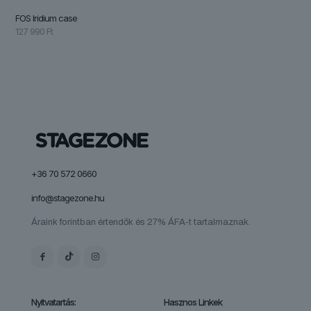
FOS Iridium case
127 990
Ft
+36 70 572 0660
info@stagezone.hu
Áraink forintban értendők és 27% ÁFA-t tartalmaznak.
Nyitvatartás:
Hasznos Linkek