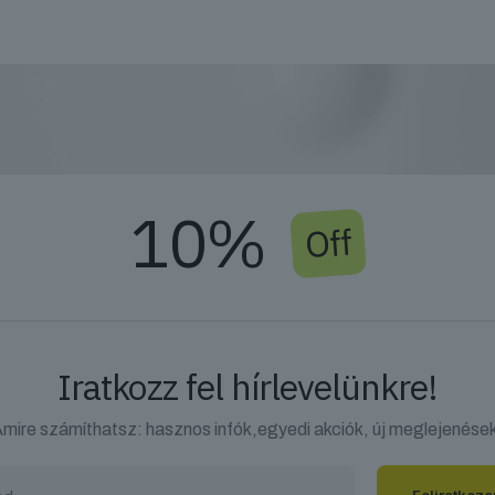
10%
Off
Iratkozz fel hírlevelünkre!
mire számíthatsz: hasznos infók,egyedi akciók, új meglejenése