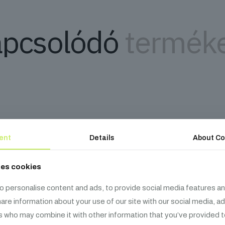
pcsolódó
termék
ent
Details
About Co
ses cookies
o personalise content and ads, to provide social media features an
share information about your use of our site with our social media, a
s who may combine it with other information that you’ve provided t