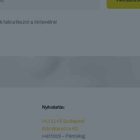
 feliratkozni a hírlevélre!
Nyitvatartás:
HU 1145 Budapest
Bácskai utca 42.
Hétfőtől – Péntekig