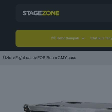
Robotlámpák
Statikus fén
Üzlet
>
Flight case
>
FOS Beam CMY case