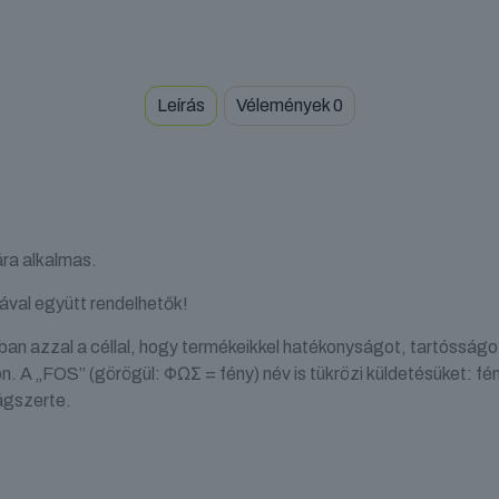
Leírás
Vélemények
0
ra alkalmas.
ával együtt rendelhetők!
n azzal a céllal, hogy termékeikkel hatékonyságot, tartósságo
. A „FOS” (görögül: ΦΩΣ = fény) név is tükrözi küldetésüket: fé
ágszerte.