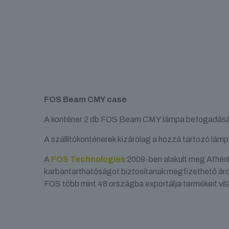
FOS Beam CMY case
A konténer 2 db FOS Beam CMY lámpa befogadásá
A szállítókonténerek kizárólag a hozzá tartozó lámp
A
FOS Technologies
2009-ben alakult meg Athénba
karbantarthatóságot biztosítanak megfizethető áron
FOS több mint 48 országba exportálja termékeit vil