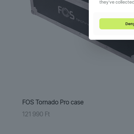
they’ve collected
Den
FOS Tornado Pro case
121 990
Ft