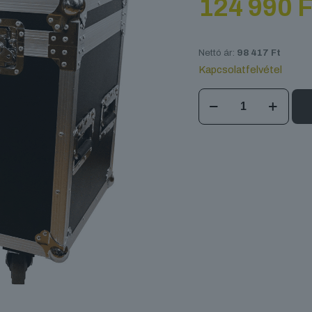
124 990
F
Nettó ár:
98 417
Ft
Kapcsolatfelvétel
FOS
Beam
CMY
case
mennyiség