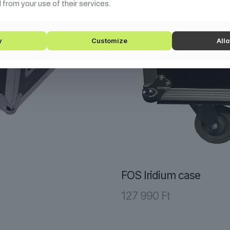
 from your use of their services.
y
Customize
Allo
FOS Iridium case
127 990
Ft