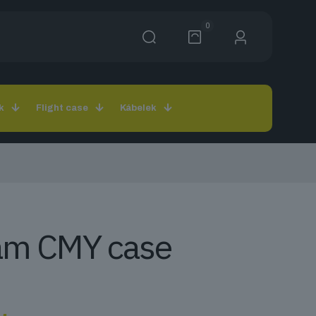
0
k
Flight case
Kábelek
am CMY case