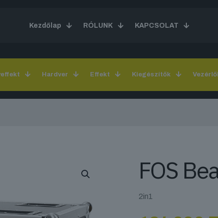
Kezdőlap
RÓLUNK
KAPCSOLAT
yeffekt
Hardver
Effekt
Kiegészítők
Vezérlő
FOS Be
2in1