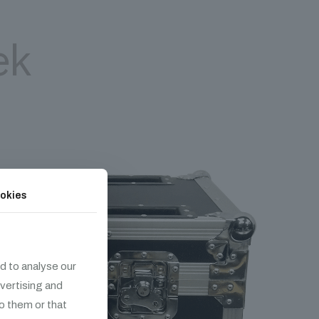
ek
okies
d to analyse our
dvertising and
o them or that