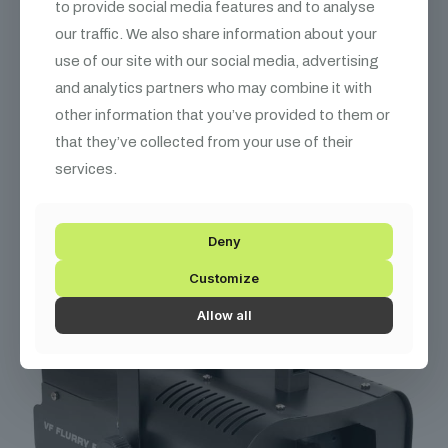
to provide social media features and to analyse
művelődési házakban. A márka 2019 óta az
ADJ Group
alá
tartozik.
our traffic. We also share information about your
use of our site with our social media, advertising
and analytics partners who may combine it with
other information that you’ve provided to them or
Kapcsolódó
termékek
that they’ve collected from your use of their
services.
Deny
Customize
Allow all