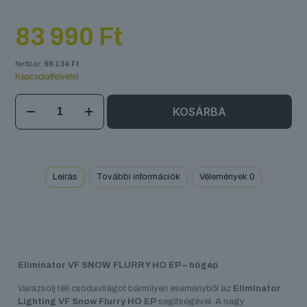
83 990
Ft
Nettó ár:
66 134
Ft
Kapcsolatfelvétel
Eliminator
KOSÁRBA
VF
SNOW
FLURRY
HO
EP
Leírás
További információk
Vélemények
0
mennyiség
Eliminator VF SNOW FLURRY HO EP – hógép
Varázsolj téli csodavilágot bármilyen eseményből az
Eliminator
Lighting VF Snow Flurry HO EP
segítségével. A nagy