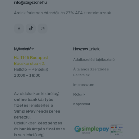
info@stagezone.hu
Áraink forintban értendők és 27% ÁFA-t tartalmaznak.
Nyitvatartás:
Hasznos Linkek
HU 1145 Budapest
Adatkezelési tájékoztató
Bácskai utca 42.
Hétfőtől – Péntekig
Általános Szerződési
10:00 – 18:00
Feltételek
Impresszum
Az oldalunkon kizárólag
Rólunk
online bankkártyás
Kapcsolat
fizetés
lehetséges a
SimplePay rendszerén
keresztül.
Üzletünkben
készpénzes
és
bankkártyás fizetésre
is van lehetőség.