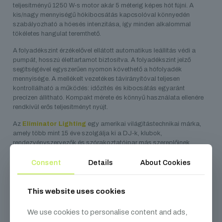
teljesítményű 1250 W-s motor akár 5 méterig képes hót fújni. A
kis/nagy mennyiségű hókibocsátás kapcsolóval könnyedén
szabályozható a hóesés intenzitása, így minden alkalommal
tökéletes hangulat teremthető.
A folyadékszint érzékelővel ellátott automatikus leállítás védi a
pumpát, hosszú élettartamot biztosítva. A folyadékszint jelző
segítségével egyszerűen nyomon követhető a hófolyadék
mennyisége. A mellékelt vezetékes távirányítóval teljesen
kontrollálható a működés: időzítés és kibocsátás egyaránt
precízen állítható. Kompakt mérete és könnyű használata ellenére
rendkívül erős teljesítményt nyújt.
Az
Eliminator Lighting
egy amerikai világítástechnikai márka,
amely több mint 15 éve szolgálja ki a DJ-k, klubok,
rendezvényszervezők és szórakoztatóipar más szereplőinek
igényeit megfizethető, ugyanakkor megbízható fény- és
effektberendezésekkel. A márka különösen ismert a bulifókuszú
Consent
Details
About Cookies
eszközeiről, egyszerű kezelhetőségéről és ár-érték arányban
kiváló megoldásairól. Elsősorban a belépő és középkategóriás
szegmensben erős, olyan felhasználók számára, akik nem ipari
This website uses cookies
használatra, hanem gyakran költöztethető, mobil rendszerként
keresnek fénytechnikát. Emellett számos terméke ideális választás
We use cookies to personalise content and ads,
lehet fix telepítéshez is kisebb klubokban, pubokban vagy