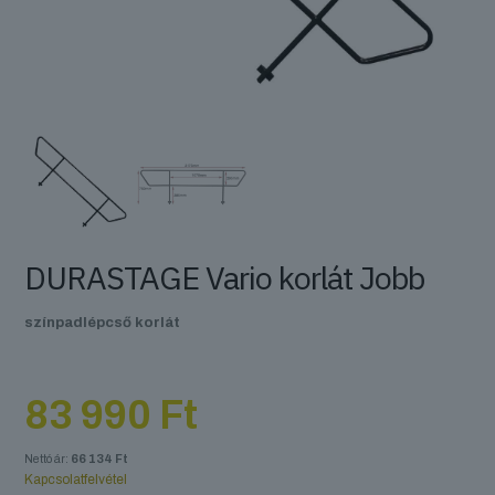
DURASTAGE Vario korlát Jobb
színpadlépcső korlát
83 990
Ft
Nettó ár:
66 134
Ft
Kapcsolatfelvétel