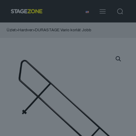
Üzlet
>
Hardver
>
DURASTAGE Vario korlát Jobb