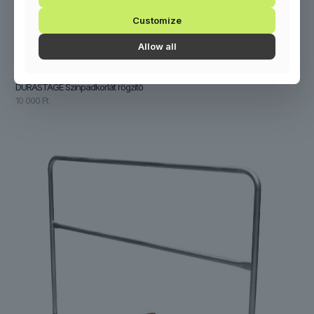
Customize
Allow all
DURASTAGE Színpadkorlát rögzítő
10 000
Ft