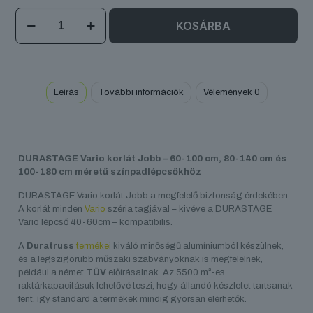
DURASTAGE
KOSÁRBA
Vario
korlát
Jobb
mennyiség
Leírás
További információk
Vélemények
0
DURASTAGE Vario korlát Jobb – 60-100 cm, 80-140 cm és
100-180 cm méretű színpadlépcsőkhöz
DURASTAGE Vario korlát Jobb a megfelelő biztonság érdekében.
A korlát minden
Vario
széria tagjával – kivéve a DURASTAGE
Vario lépcső 40-60cm – kompatibilis.
A
Duratruss
termékei
kiváló minőségű alumíniumból készülnek,
és a legszigorúbb műszaki szabványoknak is megfelelnek,
például a német
TÜV
előírásainak. Az 5500 m²-es
raktárkapacitásuk lehetővé teszi, hogy állandó készletet tartsanak
fent, így standard a termékek mindig gyorsan elérhetők.