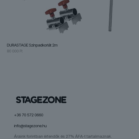
DURASTAGE Színpadkorlát 2m
80 000
Ft
+36 70 572 0660
info@stagezone.hu
Áraink forintban értendők és 27% ÁFA-t tartalmaznak.