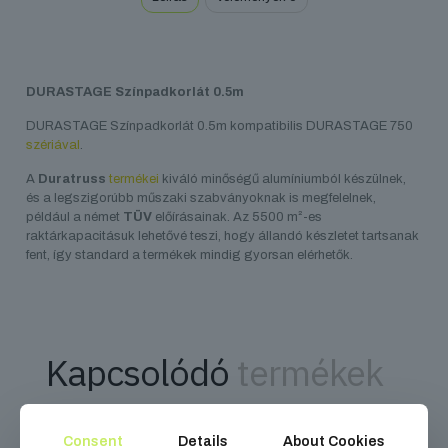
DURASTAGE Színpadkorlát 0.5m
DURASTAGE Színpadkorlát 0.5m kompatibilis DURASTAGE 750
szériával
.
A
Duratruss
termékei
kiváló minőségű alumíniumból készülnek,
és a legszigorúbb műszaki szabványoknak is megfelelnek,
például a német
TÜV
előírásainak. Az 5500 m²-es
raktárkapacitásuk lehetővé teszi, hogy állandó készletet tartsanak
fent, így standard a termékek mindig gyorsan elérhetők.
Kapcsolódó
termékek
Consent
Details
About Cookies