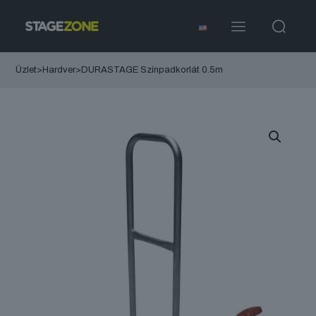
Üzlet
>
Hardver
>
DURASTAGE Színpadkorlát 0.5m