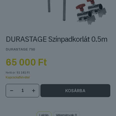
DURASTAGE Színpadkorlát 0.5m
DURASTAGE 750
65 000
Ft
Nettó ár:
51 181
Ft
Kapcsolatfelvétel
DURASTAGE
KOSÁRBA
Színpadkorlát
0.5m
mennyiség
Leírás
Vélemények
0