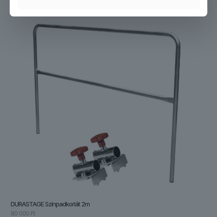
DURASTAGE Színpadkorlát 2m
80 000
Ft