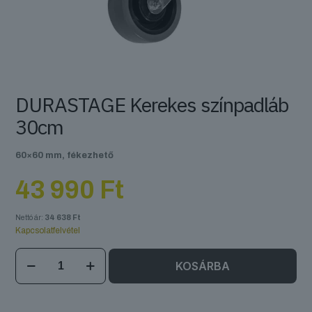
DURASTAGE Kerekes színpadláb
30cm
60×60 mm, fékezhető
43 990
Ft
Nettó ár:
34 638
Ft
Kapcsolatfelvétel
DURASTAGE
KOSÁRBA
Kerekes
színpadláb
30cm
mennyiség