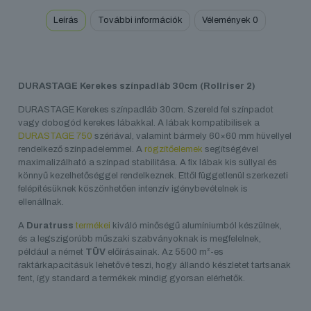
Leírás
További információk
Vélemények
0
DURASTAGE Kerekes színpadláb 30cm (Rollriser 2)
DURASTAGE Kerekes színpadláb 30cm. Szereld fel színpadot
vagy dobogód kerekes lábakkal. A lábak kompatibilisek a
DURASTAGE 750
szériával, valamint bármely 60×60 mm hüvellyel
rendelkező színpadelemmel. A
rögzítőelemek
segítségével
maximalizálható a színpad stabilitása. A fix lábak kis súllyal és
könnyű kezelhetőséggel rendelkeznek. Ettől függetlenül szerkezeti
felépítésüknek köszönhetően intenzív igénybevételnek is
ellenállnak.
A
Duratruss
termékei
kiváló minőségű alumíniumból készülnek,
és a legszigorúbb műszaki szabványoknak is megfelelnek,
például a német
TÜV
előírásainak. Az 5500 m²-es
raktárkapacitásuk lehetővé teszi, hogy állandó készletet tartsanak
fent, így standard a termékek mindig gyorsan elérhetők.