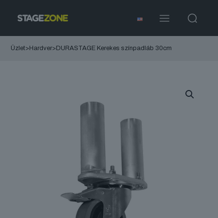
Üzlet
>
Hardver
>
DURASTAGE Kerekes színpadláb 30cm