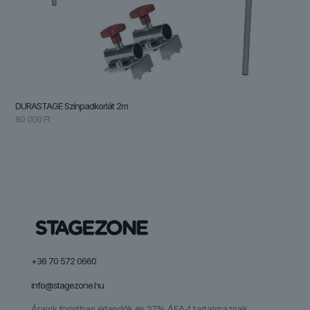
DURASTAGE Színpadkorlát 2m
80 000
Ft
+36 70 572 0660
info@stagezone.hu
Áraink forintban értendők és 27% ÁFA-t tartalmaznak.