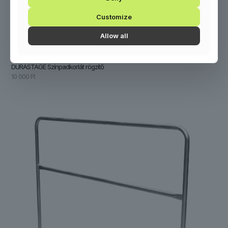
Customize
Allow all
DURASTAGE Színpadkorlát rögzítő
10 000
Ft