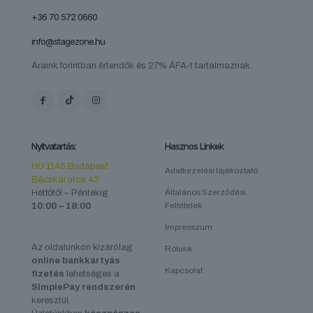
+36 70 572 0660
info@stagezone.hu
Áraink forintban értendők és 27% ÁFA-t tartalmaznak.
Nyitvatartás:
Hasznos Linkek
HU 1145 Budapest
Adatkezelési tájékoztató
Bácskai utca 42.
Hétfőtől – Péntekig
Általános Szerződési
10:00 – 18:00
Feltételek
Impresszum
Az oldalunkon kizárólag
Rólunk
online bankkártyás
Kapcsolat
fizetés
lehetséges a
SimplePay rendszerén
keresztül.