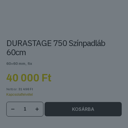
DURASTAGE 750 Színpadláb
60cm
60×60 mm, fix
40 000
Ft
Nettó ár:
31 496
Ft
Kapcsolatfelvétel
DURASTAGE
KOSÁRBA
750
Színpadláb
60cm
mennyiség