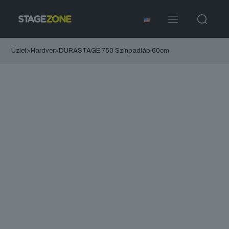
Üzlet
>
Hardver
>
DURASTAGE 750 Színpadláb 60cm