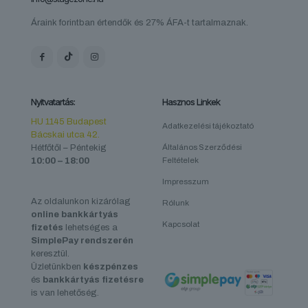
Áraink forintban értendők és 27% ÁFA-t tartalmaznak.
Nyitvatartás:
Hasznos Linkek
HU 1145 Budapest
Adatkezelési tájékoztató
Bácskai utca 42.
Hétfőtől – Péntekig
Általános Szerződési
10:00 – 18:00
Feltételek
Impresszum
Az oldalunkon kizárólag
Rólunk
online bankkártyás
Kapcsolat
fizetés
lehetséges a
SimplePay rendszerén
keresztül.
Üzletünkben
készpénzes
és
bankkártyás fizetésre
is van lehetőség.