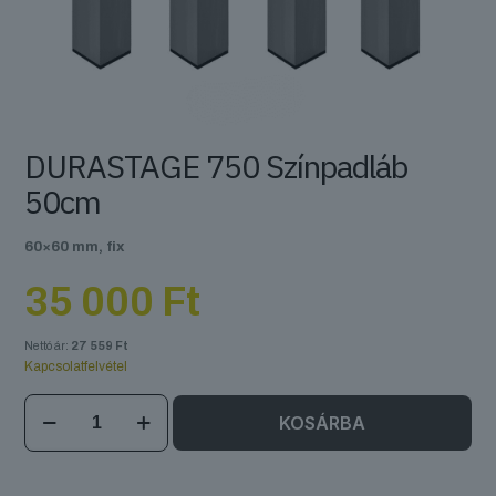
DURASTAGE 750 Színpadláb
50cm
60×60 mm, fix
35 000
Ft
Nettó ár:
27 559
Ft
Kapcsolatfelvétel
DURASTAGE
KOSÁRBA
750
Színpadláb
50cm
mennyiség