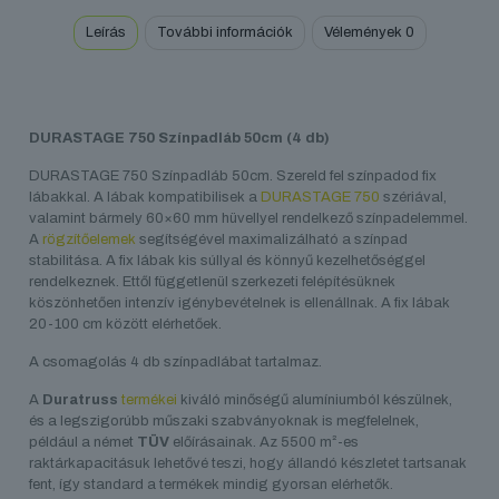
Leírás
További információk
Vélemények
0
DURASTAGE 750 Színpadláb 50cm (4 db)
DURASTAGE 750 Színpadláb 50cm. Szereld fel színpadod fix
lábakkal. A lábak kompatibilisek a
DURASTAGE 750
szériával,
valamint bármely 60×60 mm hüvellyel rendelkező színpadelemmel.
A
rögzítőelemek
segítségével maximalizálható a színpad
stabilitása. A fix lábak kis súllyal és könnyű kezelhetőséggel
rendelkeznek. Ettől függetlenül szerkezeti felépítésüknek
köszönhetően intenzív igénybevételnek is ellenállnak. A fix lábak
20-100 cm között elérhetőek.
A csomagolás 4 db színpadlábat tartalmaz.
A
Duratruss
termékei
kiváló minőségű alumíniumból készülnek,
és a legszigorúbb műszaki szabványoknak is megfelelnek,
például a német
TÜV
előírásainak. Az 5500 m²-es
raktárkapacitásuk lehetővé teszi, hogy állandó készletet tartsanak
fent, így standard a termékek mindig gyorsan elérhetők.