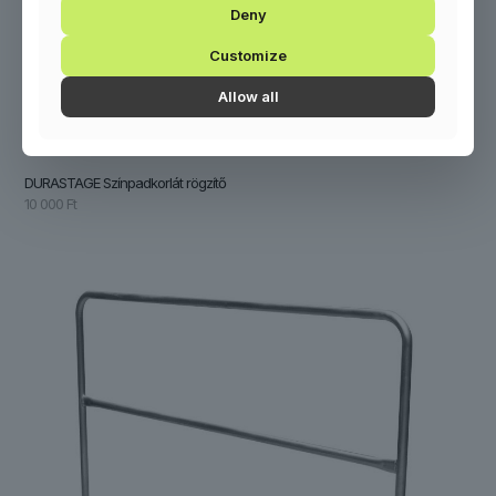
Deny
Customize
Allow all
DURASTAGE Színpadkorlát rögzítő
10 000
Ft