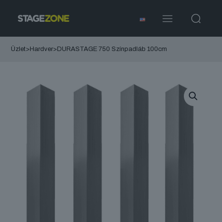
Üzlet
>
Hardver
>
DURASTAGE 750 Színpadláb 100cm