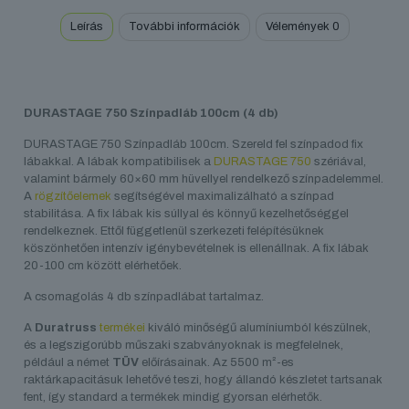
Leírás
További információk
Vélemények
0
DURASTAGE 750 Színpadláb 100cm (4 db)
DURASTAGE 750 Színpadláb 100cm. Szereld fel színpadod fix
lábakkal. A lábak kompatibilisek a
DURASTAGE 750
szériával,
valamint bármely 60×60 mm hüvellyel rendelkező színpadelemmel.
A
rögzítőelemek
segítségével maximalizálható a színpad
stabilitása. A fix lábak kis súllyal és könnyű kezelhetőséggel
rendelkeznek. Ettől függetlenül szerkezeti felépítésüknek
köszönhetően intenzív igénybevételnek is ellenállnak. A fix lábak
20-100 cm között elérhetőek.
A csomagolás 4 db színpadlábat tartalmaz.
A
Duratruss
termékei
kiváló minőségű alumíniumból készülnek,
és a legszigorúbb műszaki szabványoknak is megfelelnek,
például a német
TÜV
előírásainak. Az 5500 m²-es
raktárkapacitásuk lehetővé teszi, hogy állandó készletet tartsanak
fent, így standard a termékek mindig gyorsan elérhetők.