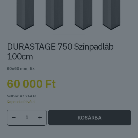
DURASTAGE 750 Színpadláb
100cm
60×60 mm, fix
60 000
Ft
Nettó ár:
47 244
Ft
Kapcsolatfelvétel
DURASTAGE
KOSÁRBA
750
Színpadláb
100cm
mennyiség