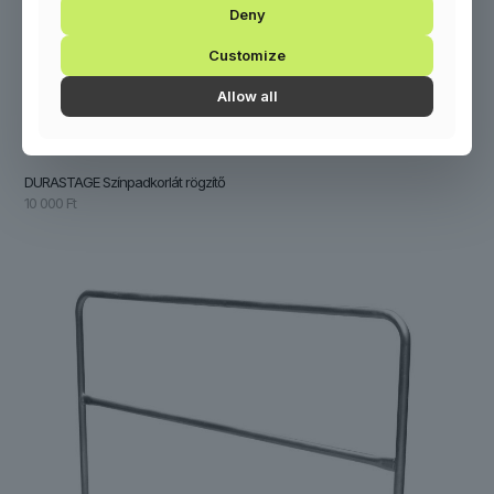
Deny
Customize
Allow all
DURASTAGE Színpadkorlát rögzítő
10 000
Ft