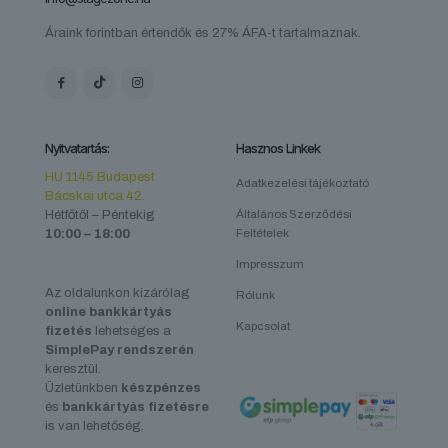
Áraink forintban értendők és 27% ÁFA-t tartalmaznak.
Nyitvatartás:
Hasznos Linkek
HU 1145 Budapest
Adatkezelési tájékoztató
Bácskai utca 42.
Hétfőtől – Péntekig
Általános Szerződési
10:00 – 18:00
Feltételek
Impresszum
Az oldalunkon kizárólag
Rólunk
online bankkártyás
Kapcsolat
fizetés
lehetséges a
SimplePay rendszerén
keresztül.
Üzletünkben
készpénzes
és
bankkártyás fizetésre
is van lehetőség.