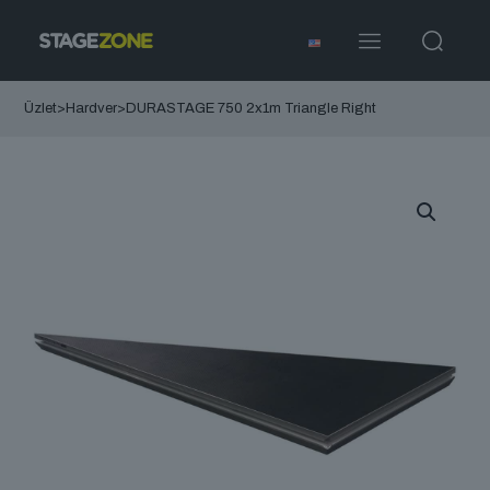
Üzlet
>
Hardver
>
DURASTAGE 750 2x1m Triangle Right