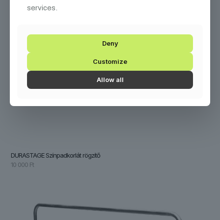
services.
Deny
Customize
Allow all
DURASTAGE Színpadkorlát rögzítő
10 000
Ft