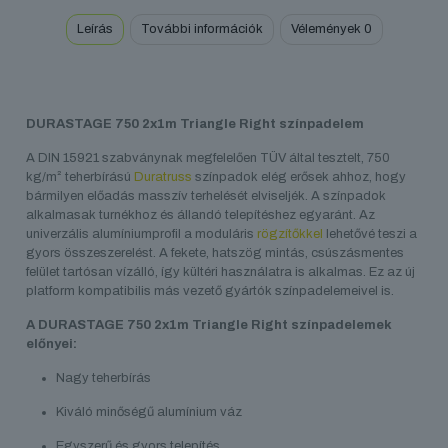
mennyiség
Leírás
További információk
Vélemények
0
DURASTAGE 750 2x1m Triangle Right színpadelem
A DIN 15921 szabványnak megfelelően TÜV által tesztelt, 750
kg/m² teherbírású
Duratruss
színpadok elég erősek ahhoz, hogy
bármilyen előadás masszív terhelését elviseljék. A színpadok
alkalmasak turnékhoz és állandó telepítéshez egyaránt. Az
univerzális alumíniumprofil a moduláris
rögzítőkkel
lehetővé teszi a
gyors összeszerelést. A fekete, hatszög mintás, csúszásmentes
felület tartósan vízálló, így kültéri használatra is alkalmas. Ez az új
platform kompatibilis más vezető gyártók színpadelemeivel is.
A DURASTAGE 750 2x1m Triangle Right színpadelemek
előnyei:
Nagy teherbírás
Kiváló minőségű alumínium váz
Egyszerű és gyors telepítés