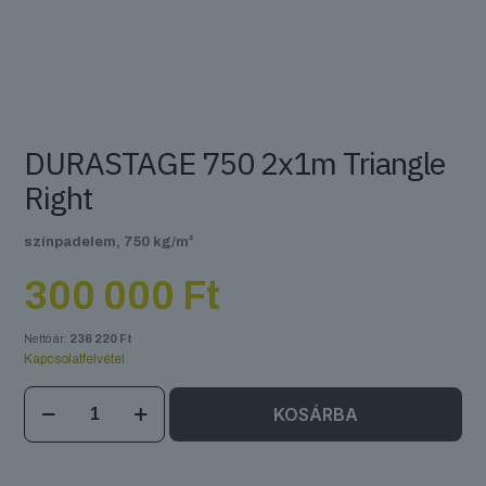
DURASTAGE 750 2x1m Triangle
Right
színpadelem, 750 kg/m²
300 000
Ft
Nettó ár:
236 220
Ft
Kapcsolatfelvétel
DURASTAGE
KOSÁRBA
750
2x1m
Triangle
Right