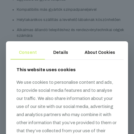
Kompatibilis más gyártók színpadpaneljeivel
Helytakarékos szállítás a levehető lábaknak köszönhetően
Alkalmas állandó telepítéshez és rendezvénytechnikai cégek
számára
Új csatlakozók kerek és szögletes lábakhoz (48,3–60 mm
átmérőig)
Consent
Details
About Cookies
This website uses cookies
Kapcsolódó
termékek
We use cookies to personalise content and ads,
to provide social media features and to analyse
our traffic. We also share information about your
use of our site with our social media, advertising
and analytics partners who may combine it with
other information that you’ve provided to them or
that they’ve collected from your use of their