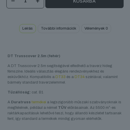
KOSÁRBA
Trusscover
2.5m
mennyiség
Leírás
További információk
Vélemények
0
DT Trusscover 2.5m (fehér)
A DT Trusscover 2.5m segítségével elfedhető a traverz hideg
fémszíne. Ideális választás elegáns rendezvényekhez és
esküvőkhöz. Kompatibilis a
DT33
és a
DT34
szériával, valamint
bármely standard traverzelemmel.
Tűzállóság:
cat. B1
A
Duratruss
termékei
a legszigorúbb műszaki szabványoknak is
megfelelnek, például a német
TÜV
előírásainak. Az 5500 m²-es
raktárkapacitásuk lehetővé teszi, hogy állandó készletet tartsanak
fent, így standard a termékek mindig gyorsan elérhetők.