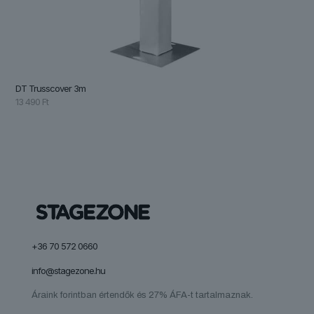
DT Trusscover 3m
13 490
Ft
+36 70 572 0660
info@stagezone.hu
Áraink forintban értendők és 27% ÁFA-t tartalmaznak.