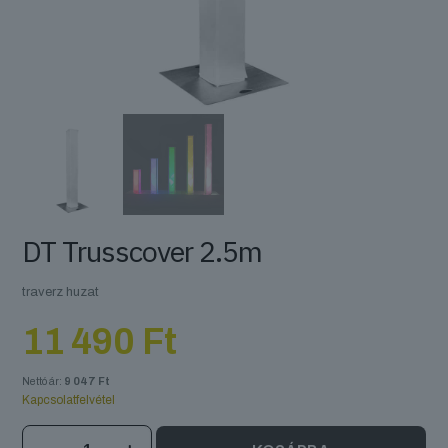
DT Trusscover 2.5m
traverz huzat
11 490
Ft
Nettó ár:
9 047
Ft
Kapcsolatfelvétel
DT