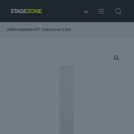
Üzlet
>
Hardver
>
DT Trusscover 2.5m