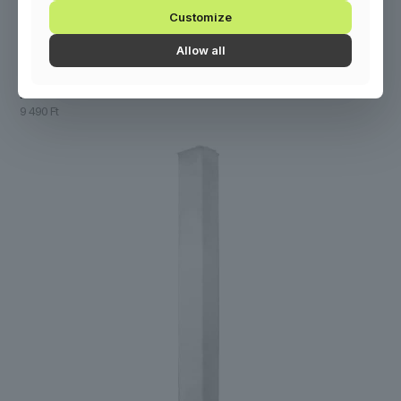
Customize
Allow all
DT Trusscover 2m
9 490
Ft