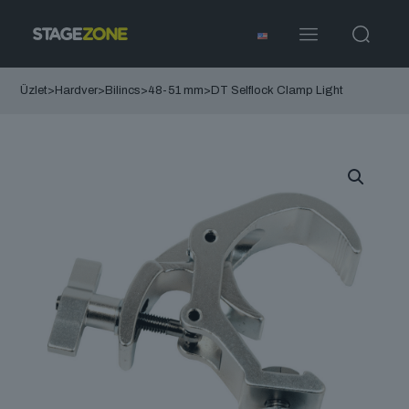
Üzlet
>
Hardver
>
Bilincs
>
48-51 mm
>
DT Selflock Clamp Light