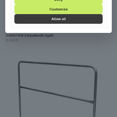
Customize
Allow all
DURASTAGE Színpadkorlát rögzítő
10 000
Ft