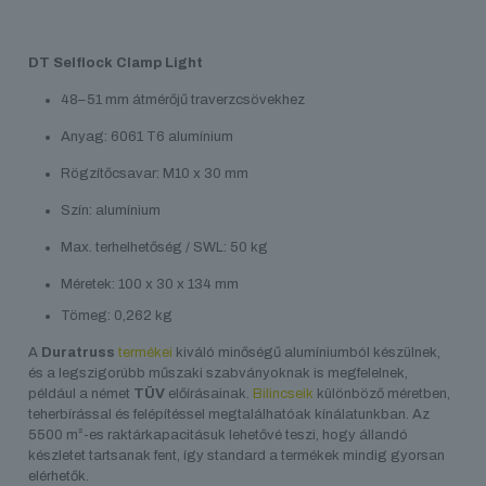
DT Selflock Clamp Light
48–51 mm átmérőjű traverzcsövekhez
Anyag: 6061 T6 alumínium
Rögzítőcsavar: M10 x 30 mm
Szín: alumínium
Max. terhelhetőség / SWL: 50 kg
Méretek: 100 x 30 x 134 mm
Tömeg: 0,262 kg
A
Duratruss
termékei
kiváló minőségű alumíniumból készülnek,
és a legszigorúbb műszaki szabványoknak is megfelelnek,
például a német
TÜV
előírásainak.
Bilincseik
különböző méretben,
teherbírással és felépítéssel megtalálhatóak kínálatunkban. Az
5500 m²-es raktárkapacitásuk lehetővé teszi, hogy állandó
készletet tartsanak fent, így standard a termékek mindig gyorsan
elérhetők.