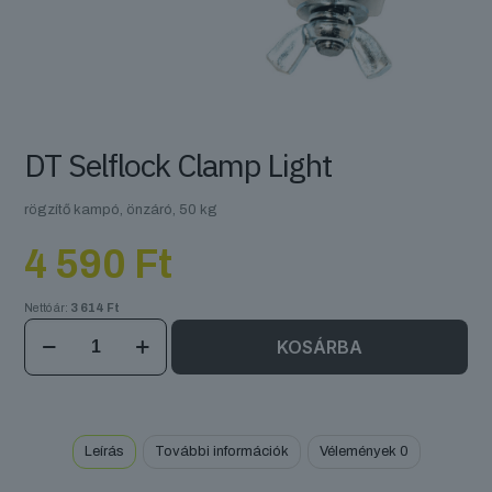
DT Selflock Clamp Light
rögzítő kampó, önzáró, 50 kg
4 590
Ft
Nettó ár:
3 614
Ft
DT
KOSÁRBA
Selflock
Clamp
Light
mennyiség
Leírás
További információk
Vélemények
0