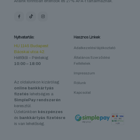
Áraink forintban értendők és 27% ÁFA-t tartalmaznak.
Nyitvatartás:
Hasznos Linkek
HU 1145 Budapest
Adatkezelési tájékoztató
Bácskai utca 42.
Hétfőtől – Péntekig
Általános Szerződési
10:00 – 18:00
Feltételek
Impresszum
Az oldalunkon kizárólag
Rólunk
online bankkártyás
Kapcsolat
fizetés
lehetséges a
SimplePay rendszerén
keresztül.
Üzletünkben
készpénzes
és
bankkártyás fizetésre
is van lehetőség.